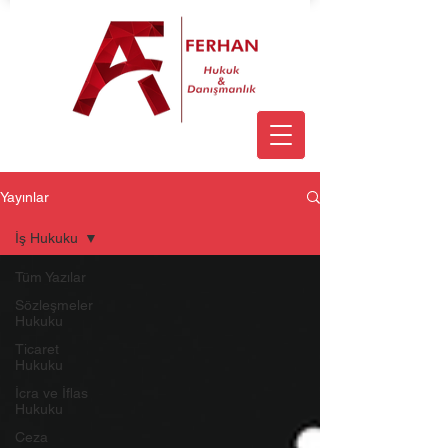
Yayınlar
İş Hukuku
Tüm Yazılar
Sözleşmeler
Hukuku
Ticaret
Hukuku
İcra ve İflas
Hukuku
Ceza