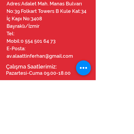
Adres:Adalet Mah. Manas Bulvarı
No:39 Folkart Towers B Kule Kat:34
İç Kapı No:3408
Bayraklı/İzmir
Tel:
Mobil:
0 554 501 64 73
E-Posta:
av.alaattinferhan@gmail.com
Çalışma Saatlerimiz:
Pazartesi-Cuma
09.00-18.00
Bizi Takip Edin!
© Tüm Hakları Saklıdır.