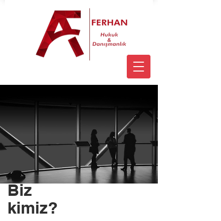
Biz
kimiz?