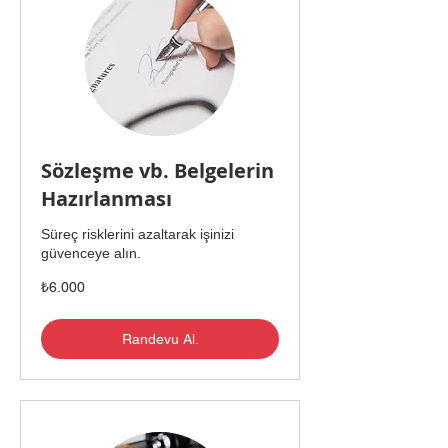
Sözleşme vb. Belgelerin
Hazırlanması
Süreç risklerini azaltarak işinizi
güvenceye alın.
₺6.000
₺6.000
Türk
lirası
Randevu Al.