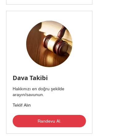
Dava Takibi
Hakkınızı en doğru şekilde
arayın/savunun.
Teklif
Teklif Alın
Alın
Randevu Al.