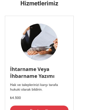
Hizmetlerimiz
İhtarname Veya
İhbarname Yazımı
Hak ve taleplerinizi karşı tarafa
hukuki olarak bildirin.
₺4.500
₺4.500
Türk
lirası