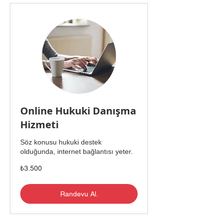
Online Hukuki Danışma
Hizmeti
Söz konusu hukuki destek
olduğunda, internet bağlantısı yeter.
₺3.500
₺3.500
Türk
lirası
Randevu Al.