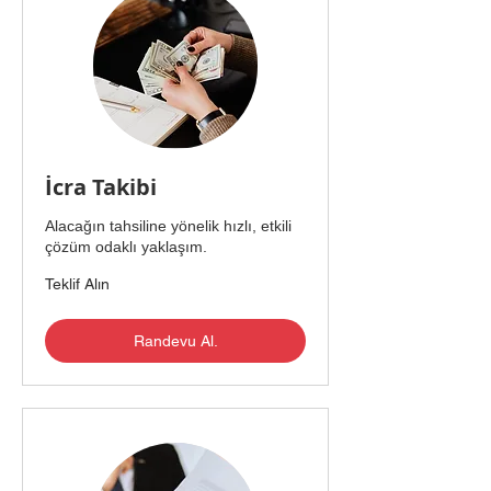
İcra Takibi
Alacağın tahsiline yönelik hızlı, etkili
çözüm odaklı yaklaşım.
Teklif
Teklif Alın
Alın
Randevu Al.