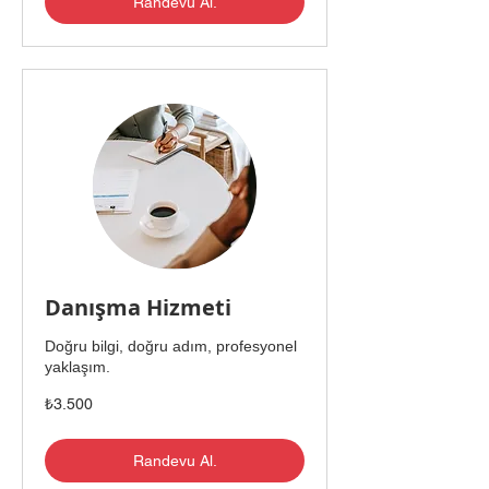
Randevu Al.
Danışma Hizmeti
Doğru bilgi, doğru adım, profesyonel
yaklaşım.
₺3.500
₺3.500
Türk
lirası
Randevu Al.