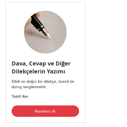
Dava, Cevap ve Diğer
Dilekçelerin Yazımı
Etkili ve doğru bir dilekçe, özenli bir
duruş sergilemektir.
Teklif
Teklif Alın
Alın
Randevu Al.