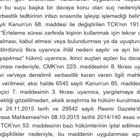
ın bu suçu başka bir davaya konu olan suç nedeniyle 
bestlik tedbirinin infazı sırasında işleyip işlemediği belir
yılı Kanun'un 68. maddesi ile değiştirilen TCK'nın 191
 “Erteleme süresi zarfında kişinin kullanmak için tekrar 
 alması, kabul etmesi veya bulundurması ya da uyuşturu
ördüncü fıkra uyarınca ihlâl nedeni sayılır ve ayrı bi
apılmaz” hükmü uyarınca, ikinci suçtan açılan bu dava
kması nedeniyle, CMK'nın 223. maddesinin 8. fıkrası uy
i ve/veya denetimli serbestlik kararı veren ilgili mah
verilmesi; aksi halde 6545 sayılı Kanun'un 85. maddesi 
ici 7. maddesinin 3. fıkrası uyarınca, yargılamaya d
ktiği gözetilmeden, eksik araştırma ile hüküm kurulması
 24.11.2015 tarih ve 29542 sayılı Resmi Gazete'de
yasa Mahkemesi'nin 08.10.2015 tarihli 2014/140 esas ve
ı TCK'nın 53. maddesinin bazı hükümlerinin iptal edilmes
ğişiklikler nedeniyle, bu maddenin uygulanması açıs