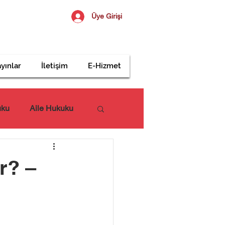
Üye Girişi
yınlar
İletişim
E-Hizmet
uku
Aile Hukuku
r? –