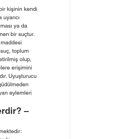
r kişinin kendi 
 uyarıcı 
ması ya da 
en bir suçtur. 
 maddesi 
suç, toplum 
irilmiş olup, 
ere erişimini 
dır. Uyuşturucu 
 güdülmeden 
yan eylemleri 
rdir? – 
kmektedir: