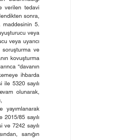
verilen tedavi 
lendikten sonra, 
. maddesinin 5. 
uyuşturucu veya 
cu veya uyarıcı 
r soruşturma ve 
nın kovuşturma 
arınca “davanın 
kemeye ihbarda 
ile 5320 sayılı 
evam olunarak, 
,
 yayımlanarak 
 2015/85 sayılı 
i ve 7242 sayılı 
ından, sanığın 