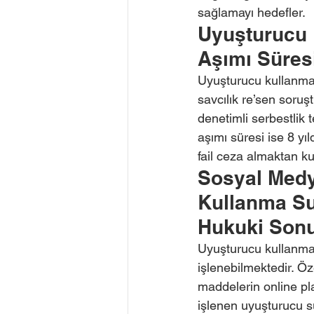
sağlamayı hedefler.
Uyuşturucu 
Aşımı Süresi
Uyuşturucu kullanma 
savcılık re’sen soruş
denetimli serbestlik 
aşımı süresi ise 8 yı
fail ceza almaktan kur
Sosyal Medya
Kullanma Su
Hukuki Sonu
Uyuşturucu kullanma 
işlenebilmektedir. Ö
maddelerin online pla
işlenen uyuşturucu suç