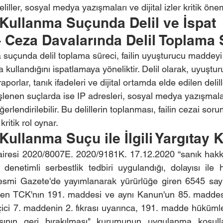
liller, sosyal medya yazışmaları ve dijital izler kritik önem
Kullanma Suçunda Delil ve İspat 
– Ceza Davalarında Delil Toplama 
suçunda delil toplama süreci, failin uyuşturucu maddeyi
kullandığını ispatlamaya yöneliktir. Delil olarak, uyuştu
raporlar, tanık ifadeleri ve dijital ortamda elde edilen delille
 işlenen suçlarda ise IP adresleri, sosyal medya yazışmaları
eğerlendirilebilir. Bu delillerin toplanması, failin cezai so
ritik rol oynar.
ullanma Suçu ile İlgili Yargıtay K
airesi 2020/8007E. 2020/9181K. 17.12.2020 “sanık hakkı
 denetimli serbestlik tedbiri uygulandığı, dolayısı il
Resmi Gazete'de yayımlanarak yürürlüğe giren 6545 sayı
ilen TCK'nın 191. maddesi ve aynı Kanun'un 85. maddesi 
ci 7. maddenin 2. fıkrası uyarınca, 191. madde hükümle
ının geri bırakılması" kurumunun uygulanma koşulla