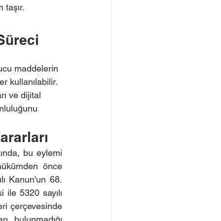
 taşır.
Süreci
 
rucu maddelerin 
r kullanılabilir. 
 ve dijital 
rumluluğunu 
ararları
nda, bu eylemi 
e hükümden önce 
lı Kanun'un 68. 
ile 5320 sayılı 
ri çerçevesinde 
rı bulunmadığı 