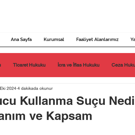
Ana Sayfa
Kurumsal
Faaliyet Alanlarımız
Ya
u
Ticaret Hukuku
İcra ve İflas Hukuku
Ceza Huk
Eki 2024
4 dakikada okunur
Tazminat Hukuku
İş Hukuku
Miras Hukuku
ucu Kullanma Suçu Nedi
Tanım ve Kapsam