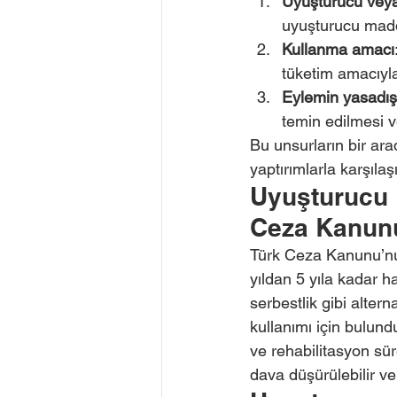
Uyuşturucu vey
uyuşturucu madd
Kullanma amacı
tüketim amacıyla
Eylemin yasadışı
temin edilmesi 
Bu unsurların bir ar
yaptırımlarla karşılaşı
Uyuşturucu 
Ceza Kanunu
Türk Ceza Kanunu’nu
yıldan 5 yıla kadar h
serbestlik gibi alter
kullanımı için bulund
ve rehabilitasyon sür
dava düşürülebilir v