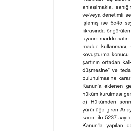
anlaşılmakla, sanığ
ve/veya denetimli ser
işlemiş ise 6545 sa
fıkrasında öngörülen
uyarıcı madde satın
madde kullanması, d
kovuşturma konusu y
şartının ortadan kal
düşmesine” ve tedav
bulunulmasına karar 
Kanun'a eklenen geç
hüküm kurulması gere
5) Hükümden sonra
yürürlüğe giren Ana
kararı ile 5237 sayıl
Kanun'la yapılan de