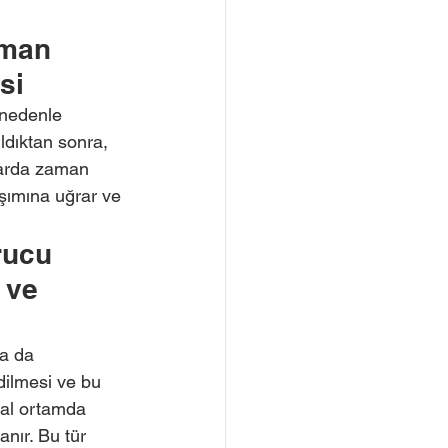
man 
si
 nedenle 
ldıktan sonra, 
çlarda zaman 
aşımına uğrar ve 
rucu 
 ve 
a da 
dilmesi ve bu 
tal ortamda 
anır. Bu tür 