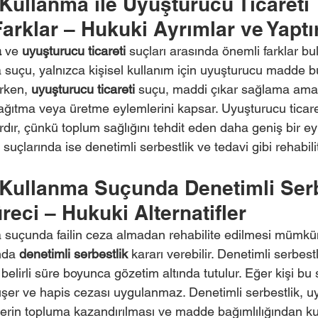
Kullanma ile Uyuşturucu Ticareti 
arklar – Hukuki Ayrımlar ve Yaptı
a
 ve 
uyuşturucu ticareti
 suçları arasında önemli farklar bu
suçu, yalnızca kişisel kullanım için uyuşturucu madde 
rken, 
uyuşturucu ticareti
 suçu, maddi çıkar sağlama amac
ğıtma veya üretme eylemlerini kapsar. Uyuşturucu ticaret
rdır, çünkü toplum sağlığını tehdit eden daha geniş bir e
uçlarında ise denetimli serbestlik ve tedavi gibi rehabili
Kullanma Suçunda Denetimli Serb
reci – Hukuki Alternatifler
 suçunda failin ceza almadan rehabilite edilmesi mümkü
nda 
denetimli serbestlik
 kararı verebilir. Denetimli serbestli
e belirli süre boyunca gözetim altında tutulur. Eğer kişi bu
er ve hapis cezası uygulanmaz. Denetimli serbestlik, u
ylerin topluma kazandırılması ve madde bağımlılığından ku