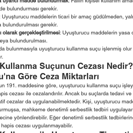
a uyarıcı madde bulundurmak
: Failin kişisel kullanım ama
e bulundurması gerekir.
: Uyuşturucu maddelerin ticari bir amaç güdülmeden, yaln
 bulundurulması gerekir.
 olarak gerçekleştirilmesi
: Uyuşturucu maddelerin yasa dı
veya bulundurulması.
ada bulunmasıyla uyuşturucu kullanma suçu işlenmiş olur v
r.
Kullanma Suçunun Cezası Nedir? 
'na Göre Ceza Miktarları
n 191. maddesine göre, uyuşturucu kullanma suçu işleye
apis cezası ile cezalandırılır. Ancak bu suçlarda tedavi ve
natif cezalar da uygulanabilmektedir. Kişi, uyuşturucu madd
urmuşsa, mahkeme denetimli serbestlik tedbiri uygulayara
ecine yönlendirebilir. Eğer denetimli serbestlik tedbirleri
e hapis cezası uygulanmayabilir.