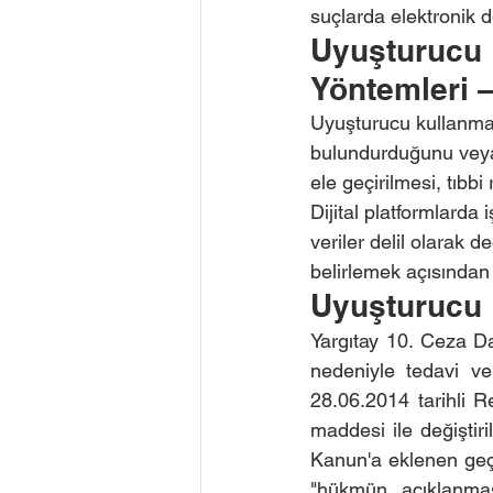
suçlarda elektronik de
Uyuşturucu 
Yöntemleri 
Uyuşturucu kullanma 
bulundurduğunu veya 
ele geçirilmesi, tıbbi 
Dijital platformlarda
veriler delil olarak d
belirlemek açısından k
Uyuşturucu K
Yargıtay 10. Ceza D
nedeniyle tedavi ve
28.06.2014 tarihli 
maddesi ile değiştir
Kanun'a eklenen geçi
"hükmün açıklanmas