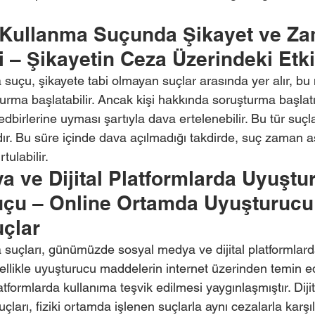
Kullanma Suçunda Şikayet ve Za
 – Şikayetin Ceza Üzerindeki Etki
suçu, şikayete tabi olmayan suçlar arasında yer alır, bu
turma başlatabilir. Ancak kişi hakkında soruşturma başlatı
tedbirlerine uyması şartıyla dava ertelenebilir. Bu tür su
ldır. Bu süre içinde dava açılmadığı takdirde, suç zaman 
tulabilir.
 ve Dijital Platformlarda Uyuştu
çu – Online Ortamda Uyuşturucu
çlar
suçları, günümüzde sosyal medya ve dijital platformlard
zellikle uyuşturucu maddelerin internet üzerinden temin e
tformlarda kullanıma teşvik edilmesi yaygınlaşmıştır. Diji
ları, fiziki ortamda işlenen suçlarla aynı cezalarla karşıl