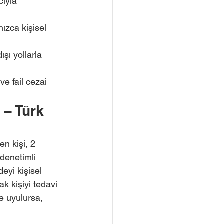
cıyla 
ızca kişisel 
şı yollarla 
e fail cezai 
– Türk 
n kişi, 2 
 denetimli 
eyi kişisel 
k kişiyi tedavi 
ne uyulursa, 