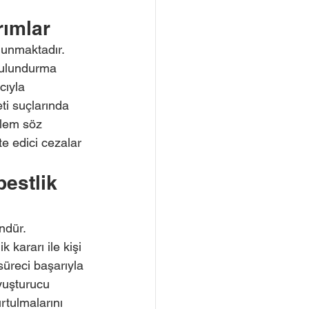
rımlar
lunmaktadır. 
bulundurma 
ıyla 
i suçlarında 
ylem söz 
te edici cezalar 
estlik 
ndür. 
k kararı ile kişi 
 süreci başarıyla 
yuşturucu 
rtulmalarını 