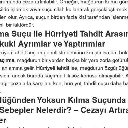
urumunda ceza artırılabilir. Örneğin, mağdurun kamu görev
kilde işlemek veya suçu silah kullanarak gerçekleştirmek
den olur. Ayrıca, suçun birden fazla kişi tarafından işlenm
li bir faktördür.
 Suçu ile Hürriyeti Tahdit Arası
kuki Ayrımlar ve Yaptırımlar
eti tahdit suçları genellikle birbirine karıştırılsa da, hu
açırma
, mağdurun bir yerden başka bir yere zorla götürül
anlamına gelir. 
Hürriyeti tahdit
 ise, mağdurun özgürlüğü
asıdır, ancak burada kaçırma fiili söz konusu olmayabilir
ağır cezalarla karşılanırken, hürriyeti tahdit suçu daha ha
.
rlüğünden Yoksun Kılma Suçunda
ı Sebepler Nelerdir? – Cezayı Artır
er