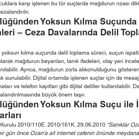
ocuklara karşı işlenen bu tür suçlarda mağdurun rızası di
zalandırılır.
rlüğünden Yoksun Kılma Suçunda D
leri – Ceza Davalarında Delil Top
 yoksun kılma suçunda delil toplama süreci, suçun ispa
l olarak mağdurun beyanları, tanık ifadeleri, olay yeri incel
anılabilir. Ayrıca, mağdurun zorla alıkonulduğunu gösteren 
ak sunulabilir. Dijital ortamda işlenen suçlar için de mesa
ı ve telefon kayıtları gibi dijital deliller kullanılabilir. De
zalandırılmasında büyük önem taşır.
lüğünden Yoksun Kılma Suçu ile İl
arları
 Kurulu 2010/110E. 2010/161K. 29.06.2010 
“Sanıklar Oz
ir gün önce Ozan'a ait internet cafenin önünde meydana