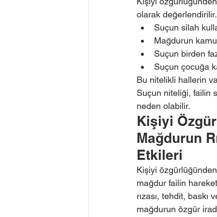
Kişiyi özgürlüğünden 
olarak değerlendirilir. 
Suçun silah kull
Mağdurun kamu g
Suçun birden faz
Suçun çocuğa ka
Bu nitelikli hallerin v
Suçun niteliği, faili
neden olabilir.
Kişiyi Özgü
Mağdurun Rı
Etkileri
Kişiyi özgürlüğünden
mağdur failin hareke
rızası, tehdit, baskı
mağdurun özgür irades