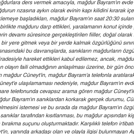
ağdurlara ders vermek amacıyla, mağdur Bayram'ın evde o
run rızasına aykırı olarak evinin kapı kilidini kırarak içer
emeye başladıkları, mağdur Bayram'ın saat 20:30 suları
birlikte mağduru darp ettikleri, yaralamanın konut içinde
in devamı süresince gerçekleştirilen fiiller, doğal olara
 bir yere gitmek veya bir yerde kalmak özgürlüğünü sınırl
nasındaki bu davranışlarda, sanıkların mağdurların özgür
ve iradesiyle hareket ettikleri kabul edilemez, ancak, mağdu
olayın faili olmadığının anlaşılması üzerine, bir gün önc
 mağdur Cüneyt'in, mağdur Bayram'a telefonla aratılarak
üneyt'e ulaşılamaması nedeniyle, mağdur Bayram'ın evde
hare telefonunda cevapsız arama gören mağdur Cüneyt'in
ğdur Bayram'ın sanıklardan korkarak gerçek durumu, Cün
elmesini istemesi ve bu sırada da mağdur Bayram'ın özg
k sanıklar tarafından kısıtlanması, bu mağdur açısından kiş
bırakma suçunu oluşturmaktadır. Karşılıklı telefon irtibat
n, yanında arkadaşı olan ve olayla ilgisi bulunmayan Ayh