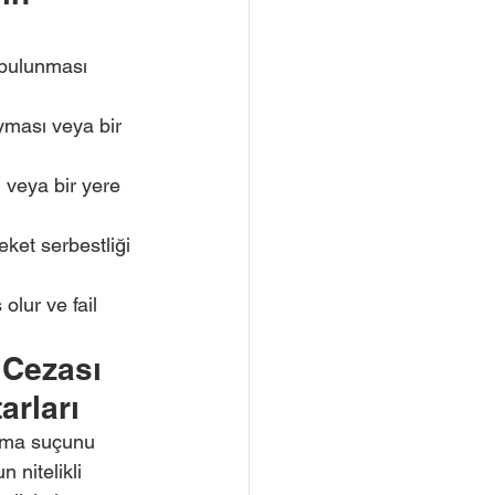
 bulunması 
oyması veya bir 
 veya bir yere 
eket serbestliği 
olur ve fail 
Cezası 
arları
lma suçunu 
 nitelikli 