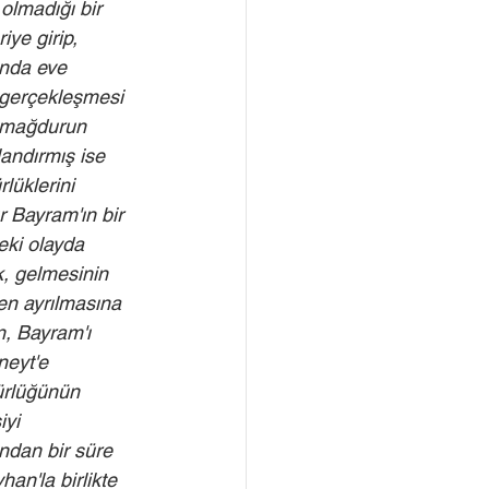
lmadığı bir 
iye girip, 
nda eve 
 gerçekleşmesi 
k mağdurun 
andırmış ise 
lüklerini 
r Bayram'ın bir 
eki olayda 
, gelmesinin 
n ayrılmasına 
, Bayram'ı 
eyt'e 
ürlüğünün 
iyi 
ından bir süre 
an'la birlikte 