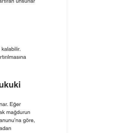
rtıran unsurlar 
kalabilir. 
tırılmasına 
 
ukuki 
nar. Eğer 
ncak mağdurun 
Kanunu’na göre, 
tadan 