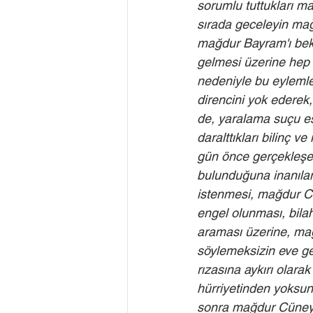
sorumlu tuttukları m
sırada geceleyin mağdu
mağdur Bayram'ı bekl
gelmesi üzerine hep 
nedeniyle bu eylemler
direncini yok ederek,
de, yaralama suçu es
daralttıkları bilinç 
gün önce gerçekleşen 
bulunduğuna inanılan
istenmesi, mağdur C
engel olunması, bila
araması üzerine, ma
söylemeksizin eve g
rızasına aykırı olara
hürriyetinden yoksun 
sonra mağdur Cüneyt'i