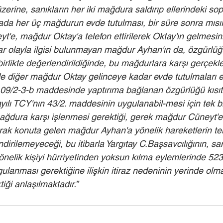
zerine, sanıkların her iki mağdura saldırıp ellerindeki sop
ada her üç mağdurun evde tutulması, bir süre sonra mısır
t'e, mağdur Oktay'a telefon ettirilerek Oktay'ın gelmesin
r olayla ilgisi bulunmayan mağdur Ayhan'ın da, özgürlü
birlikte değerlendirildiğinde, bu mağdurlara karşı gerçekleş
 diğer mağdur Oktay gelinceye kadar evde tutulmaları e
109/2-3-b maddesinde yaptırıma bağlanan özgürlüğü kısı
ılı TCY'nın 43/2. maddesinin uygulanabil-mesi için tek bir 
ağdura karşı işlenmesi gerektiği, gerek mağdur Cüneyt'e
ak konuta gelen mağdur Ayhan'a yönelik hareketlerin tek 
irilemeyeceği, bu itibarla Yargıtay C.Başsavcılığının, sa
nelik kişiyi hürriyetinden yoksun kılma eylemlerinde 5237
lanması gerektiğine ilişkin itiraz nedeninin yerinde olm
iği anlaşılmaktadır.”