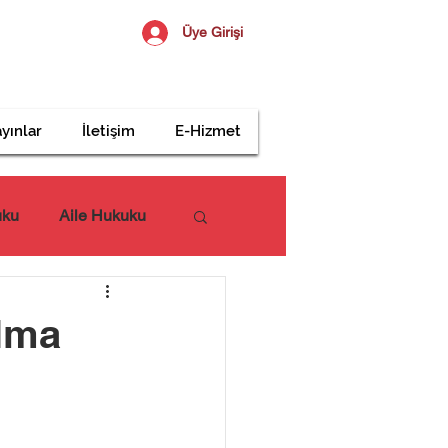
Üye Girişi
yınlar
İletişim
E-Hizmet
uku
Aile Hukuku
lma