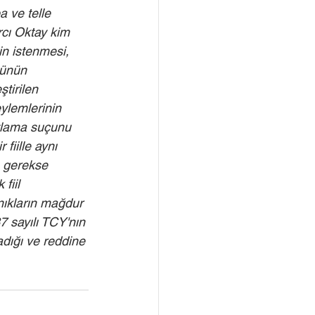
a ve telle 
cı Oktay kim 
in istenmesi, 
ğünün 
tirilen 
ylemlerinin 
tlama suçunu 
fiille aynı 
 gerekse 
fiil 
nıkların mağdur 
 sayılı TCY'nın 
adığı ve reddine 