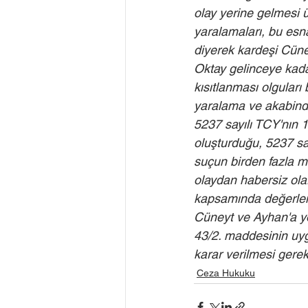
olay yerine gelmesi ü
yaralamaları, bu esn
diyerek kardeşi Cüney
Oktay gelinceye kada
kısıtlanması olguları 
yaralama ve akabinde
5237 sayılı TCY'nın 
oluşturduğu, 5237 say
suçun birden fazla m
olaydan habersiz olar
kapsamında değerlend
Cüneyt ve Ayhan'a yö
43/2. maddesinin uygu
karar verilmesi gerekt
Ceza Hukuku