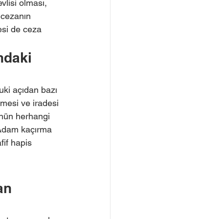
lisi olması, 
 cezanın 
esi de ceza 
ndaki 
kuki açıdan bazı 
mesi ve iradesi 
nün herhangi 
. Adam kaçırma 
fif hapis 
 
an 