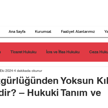
Ana Sayfa
Kurumsal
Faaliyet Alanlarımız
Ya
u
Ticaret Hukuku
İcra ve İflas Hukuku
Ceza Huk
Eki 2024
4 dakikada okunur
Tazminat Hukuku
İş Hukuku
Miras Hukuku
zgürlüğünden Yoksun Kı
ir? – Hukuki Tanım ve