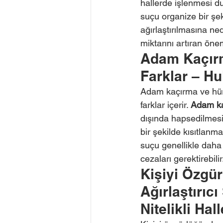
hallerde işlenmesi d
suçu organize bir şe
ağırlaştırılmasına ne
miktarını artıran önem
Adam Kaçırma
Farklar – Hu
Adam kaçırma ve hürriy
farklar içerir. 
Adam k
dışında hapsedilmesi 
bir şekilde kısıtlanm
suçu genellikle daha 
cezaları gerektirebilir
Kişiyi Özgü
Ağırlaştırıc
Nitelikli Hall