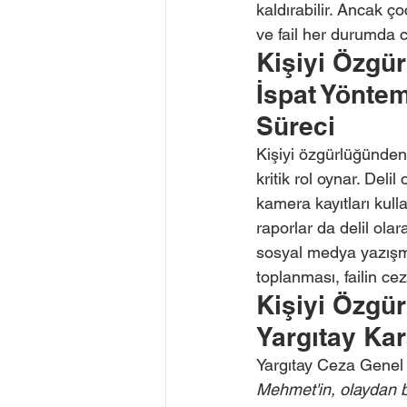
kaldırabilir. Ancak ç
ve fail her durumda ce
Kişiyi Özgü
İspat Yöntem
Süreci
Kişiyi özgürlüğünden
kritik rol oynar. Deli
kamera kayıtları kull
raporlar da delil olar
sosyal medya yazışmalar
toplanması, failin ce
Kişiyi Özgür
Yargıtay Kar
Yargıtay Ceza Genel
Mehmet'in, olaydan b