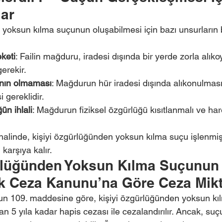
lar
 yoksun kılma suçunun oluşabilmesi için bazı unsurların
eketi
: Failin mağduru, iradesi dışında bir yerde zorla alık
erekir.
nın olmaması
: Mağdurun hür iradesi dışında alıkonulması
 gereklidir.
ün ihlali
: Mağdurun fiziksel özgürlüğü kısıtlanmalı ve har
 halinde, kişiyi özgürlüğünden yoksun kılma suçu işlenmiş 
 karşıya kalır.
rlüğünden Yoksun Kılma Suçunun 
rk Ceza Kanunu’na Göre Ceza Mikt
n 109. maddesine göre, kişiyi özgürlüğünden yoksun kı
ldan 5 yıla kadar hapis cezası ile cezalandırılır. Ancak, suçun