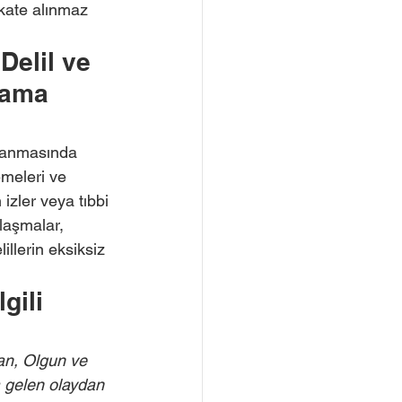
kkate alınmaz 
elil ve 
lama 
tlanmasında 
emeleri ve 
izler veya tıbbi 
jlaşmalar, 
lillerin eksiksiz 
gili 
an, Olgun ve 
 gelen olaydan 