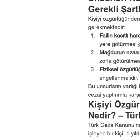
Gerekli Şart
Kişiyi özgürlüğünden
gerekmektedir:
Failin kasıtlı har
yere götürmesi g
Mağdurun rızası
zorla götürülmesi
Fiziksel özgürlüğ
engellenmelidir.
Bu unsurların varlığı
cezai yaptırımla karşı
Kişiyi Özgü
Nedir? – Tü
Türk Ceza Kanunu’nu
işleyen bir kişi, 1 yı