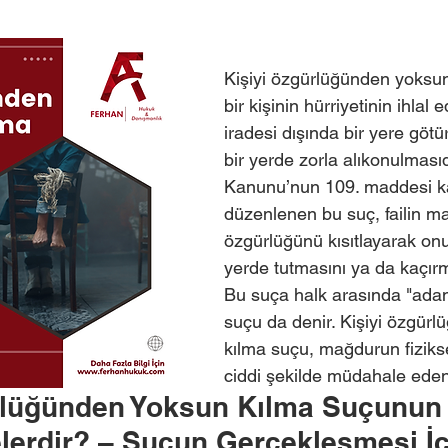
Kişiyi özgürlüğünden yoksun
bir kişinin hürriyetinin ihlal 
iradesi dışında bir yere göt
bir yerde zorla alıkonulmasıd
Kanunu’nun 109. maddesi 
düzenlenen bu suç, failin m
özgürlüğünü kısıtlayarak onu 
yerde tutmasını ya da kaçırm
Bu suça halk arasında "ada
suçu da denir. Kişiyi özgür
kılma suçu, mağdurun fiziks
ciddi şekilde müdahale eden
rlüğünden Yoksun Kılma Suçunun
lerdir? – Suçun Gerçekleşmesi İç