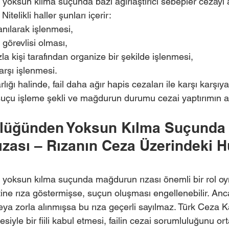
yoksun kılma suçunda bazı ağırlaştırıcı sebepler cezayı a
Nitelikli haller şunları içerir:
anılarak işlenmesi,
örevlisi olması,
la kişi tarafından organize bir şekilde işlenmesi,
rşı işlenmesi.
arlığı halinde, fail daha ağır hapis cezaları ile karşı karşıya 
n suçu işleme şekli ve mağdurun durumu cezai yaptırımın ar
rlüğünden Yoksun Kılma Suçunda
zası – Rızanın Ceza Üzerindeki H
 yoksun kılma suçunda mağdurun rızası önemli bir rol oy
tine rıza göstermişse, suçun oluşması engellenebilir. A
 veya zorla alınmışsa bu rıza geçerli sayılmaz. Türk Ceza 
iyle bir fiili kabul etmesi, failin cezai sorumluluğunu or