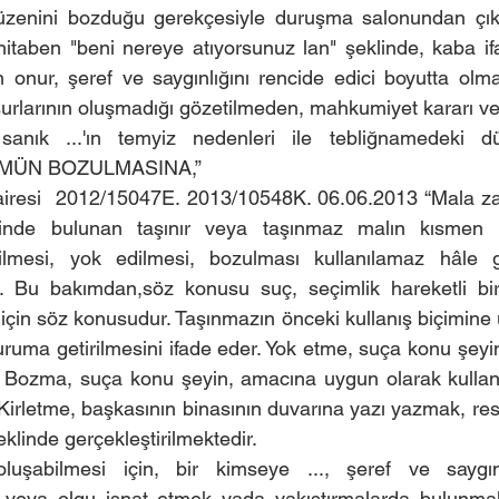
enini bozduğu gerekçesiyle duruşma salonundan çıkar
aben "beni nereye atıyorsunuz lan" şeklinde, kaba ifad
n onur, şeref ve saygınlığını rencide edici boyutta olm
rlarının oluşmadığı gözetilmeden, mahkumiyet kararı ve
anık ...'ın temyiz nedenleri ile tebliğnamedeki dü
KMÜN BOZULMASINA,”
airesi  2012/15047E. 2013/10548K. 06.06.2013 “Mala za
etinde bulunan taşınır veya taşınmaz malın kısmen
dilmesi, yok edilmesi, bozulması kullanılamaz hâle ge
ur. Bu bakımdan,söz konusu suç, seçimlik hareketli bir
için söz konusudur. Taşınmazın önceki kullanış biçimine 
ruma getirilmesini ifade eder. Yok etme, suça konu şeyin 
. Bozma, suça konu şeyin, amacına uygun olarak kullanı
.Kirletme, başkasının binasının duvarına yazı yazmak, res
eklinde gerçekleştirilmektedir.
uşabilmesi için, bir kimseye ..., şeref ve saygınlı
il veya olgu isnat etmek yada yakıştırmalarda bulunm