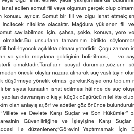
 isnat edilen somut fiil veya olgunun gerçek olup olmama
ın konusu ayrıdır. Somut bir fiil ve olgu isnat etmek;isn
 incitecek nitelikte olacaktır. Mağdura yüklenen fiil ve
n somut sayılabilmesi için, şahsa, şekle, konuya, yere ve
 olmalıdır.Bu unsurların tamamının birlikte söylenmesi
fiilî belirleyecek açıklıkta olması yeterlidir. Çoğu zaman isn
 ve yerde meydana geldiğinin belirtilmesi, ... ve saygı
yeterli olmaktadır.Tarafların sosyal durumları,sözlerin s
nmeden önceki olaylar nazara alınarak suç vasfı tayin olun
ük düşürmeye yönelik olması gerekir.Kişiye onu toplum 
 bir siyasi kanaatin isnat edilmesi hâlinde de suç oluşac
 yapılan davranışın o kişiyi küçük düşürücü nitelikte olup 
im olan anlayışlar,örf ve adetler göz önünde bulundurulm
 “Millete ve Devlete Karşı Suçlar ve Son Hükümler” baş
resinin Güvenilirliğine ve İşleyişine Karşı Suçlar ”ba
desi ile düzenlenen;“Görevini Yaptırmamak İçin Di