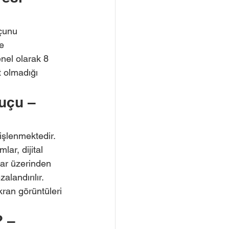
çunu 
e 
nel olarak 8 
t olmadığı 
uçu – 
işlenmektedir. 
ar, dijital 
lar üzerinden 
alandırılır. 
ran görüntüleri 
 – 