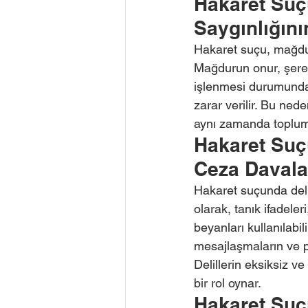
Hakaret Suç
Saygınlığın
Hakaret suçu, mağduru
Mağdurun onur, şere
işlenmesi durumunda,
zarar verilir. Bu ned
aynı zamanda toplums
Hakaret Suçu
Ceza Davala
Hakaret suçunda deli
olarak, tanık ifadele
beyanları kullanılabil
mesajlaşmaların ve p
Delillerin eksiksiz v
bir rol oynar.
Hakaret Suç