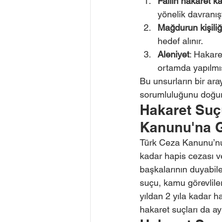
Failin hakaret ka
yönelik davranış
Mağdurun kişiliği
hedef alınır.
Aleniyet
: Hakare
ortamda yapılmış 
Bu unsurların bir ara
sorumluluğunu doğur
Hakaret Suç
Kanunu'na G
Türk Ceza Kanunu’nun
kadar hapis cezası ve
başkalarının duyabile
suçu, kamu görevliler
yıldan 2 yıla kadar ha
hakaret suçları da ayn