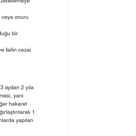
de zedelemeye 
ı veya onuru 
uğu bir 
 failin cezai 
3 aydan 2 yıla 
mesi, yani 
ğer hakaret 
rlaştırılarak 1 
rmlarda yapılan 