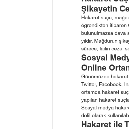
Şikayetin Ce
Hakaret suçu, mağdur
öğrendikten itibaren 
bulunulmazsa dava a
yıldır. Mağdurun şika
sürece, failin cezai 
Sosyal Medy
Online Orta
Günümüzde hakaret su
Twitter, Facebook, Ins
ortamda hakaret suçu
yapılan hakaret suçlar
Sosyal medya hakaret
delil olarak kullanılabi
Hakaret ile 