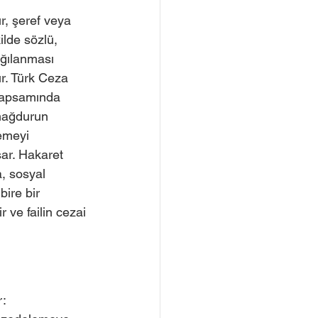
r, şeref veya 
ilde sözlü, 
ağılanması 
r. Türk Ceza 
kapsamında 
mağdurun 
emeyi 
ar. Hakaret 
, sosyal 
ire bir 
 ve failin cezai 
 
r: