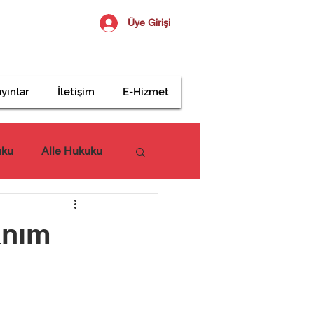
Üye Girişi
yınlar
İletişim
E-Hizmet
uku
Aile Hukuku
anım