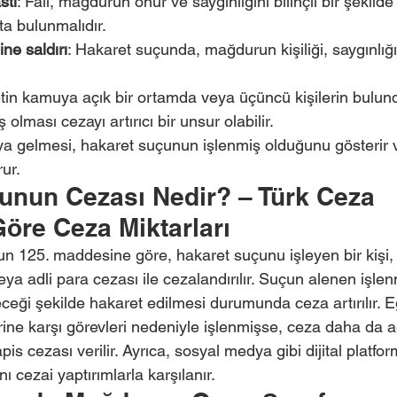
stı
: Fail, mağdurun onur ve saygınlığını bilinçli bir şekil
ta bulunmalıdır.
ne saldırı
: Hakaret suçunda, mağdurun kişiliği, saygınlığ
tin kamuya açık bir ortamda veya üçüncü kişilerin bulund
olması cezayı artırıcı bir unsur olabilir.
ya gelmesi, hakaret suçunun işlenmiş olduğunu gösterir ve
ur.
unun Cezası Nedir? – Türk Ceza 
öre Ceza Miktarları
 125. maddesine göre, hakaret suçunu işleyen bir kişi, 
ya adli para cezası ile cezalandırılır. Suçun alenen işlen
ceği şekilde hakaret edilmesi durumunda ceza artırılır. E
ine karşı görevleri nedeniyle işlenmişse, ceza daha da ağı
pis cezası verilir. Ayrıca, sosyal medya gibi dijital platfo
ı cezai yaptırımlarla karşılanır.