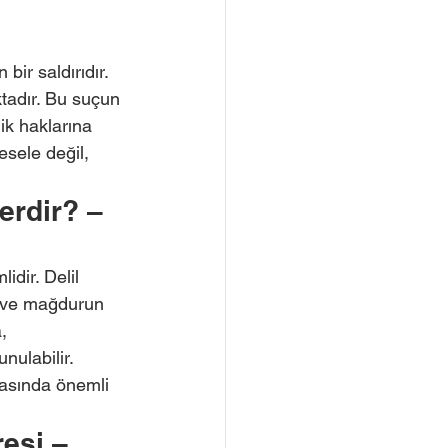
ir saldırıdır. 
adır. Bu suçun 
ik haklarına 
esele değil, 
erdir? – 
dir. Delil 
rı ve mağdurun 
, 
ulabilir. 
masında önemli 
esi – 