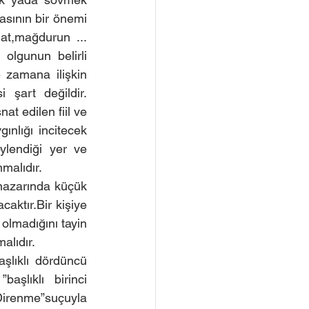
sının bir önemi 
at,mağdurun ... 
 olgunun belirli 
 zamana ilişkin 
 şart değildir. 
at edilen fiil ve 
nlığı incitecek 
öylendiği yer ve 
malıdır.
nazarında küçük 
aktır.Bir kişiye 
olmadığını tayin 
alıdır.
lıklı dördüncü 
şlıklı birinci 
renme”suçuyla 