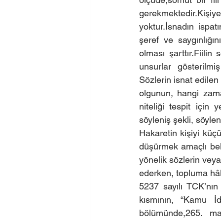
gerekmektedir.Kişiye
yoktur.İsnadın ispat
şeref ve saygınlığını
olması şarttır.Fiili
unsurlar gösterilmiş
Sözlerin isnat edilen 
olgunun, hangi zaman
niteliği tespit için 
söyleniş şekli, söyle
Hakaretin kişiyi küç
düşürmek amaçlı belli
yönelik sözlerin veya
ederken, topluma hâk
5237 sayılı TCK’nın
kısmının, “Kamu İda
bölümünde,265. mad