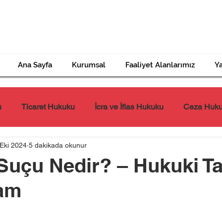
Ana Sayfa
Kurumsal
Faaliyet Alanlarımız
Ya
u
Ticaret Hukuku
İcra ve İflas Hukuku
Ceza Huk
Eki 2024
5 dakikada okunur
Tazminat Hukuku
İş Hukuku
Miras Hukuku
Suçu Nedir? – Hukuki T
am