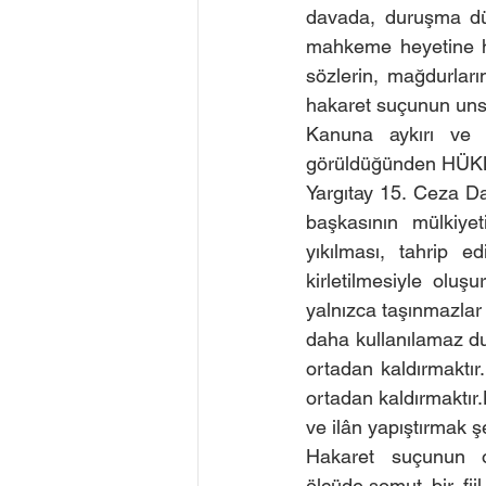
davada, duruşma düz
mahkeme heyetine hit
sözlerin, mağdurları
hakaret suçunun unsu
Kanuna aykırı ve s
görüldüğünden HÜ
Yargıtay 15. Ceza D
başkasının mülkiy
yıkılması, tahrip e
kirletilmesiyle oluş
yalnızca taşınmazlar 
daha kullanılamaz du
ortadan kaldırmaktır
ortadan kaldırmaktır
ve ilân yapıştırmak ş
Hakaret suçunun ol
ölçüde,somut bir fi