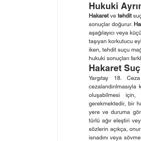
Hukuki Ayrım
Hakaret
 ve 
tehdit
 su
sonuçlar doğurur. 
Ha
aşağılayıcı veya küçül
taşıyan korkutucu eyl
iken, tehdit suçu mağ
hukuki sonuçları farkl
Hakaret Suçu
Yargıtay 18. Ceza
cezalandırılmasıyla 
oluşabilmesi için
gerekmektedir, bir h
yere ve duruma göre
türlü ağır eleştiri v
sözlerin açıkça, onur,
isnadını veya sövmek 