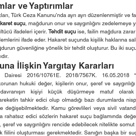
lar ve Yaptırımlar
çları, Türk Ceza Kanunu’nda ayrı ayrı düzenlenmiştir ve fa
karet suçu
, mağdurun onur ve saygınlığını zedelemeye y
tücü ifadeleri içerir. 
Tehdit suçu
 ise, failin mağdura zara
emlerini ifade eder. Hakaret suçunda kişilik haklarına sal
durun güvenliğine yönelik bir tehdit oluşturur. Bu iki suç
ıdır.
na İlişkin Yargıtay Kararları
 Dairesi 2016/10761E. 2018/7567K. 16.05.2018 “Hak
korunan hukuki değer, kişilerin onur, şeref ve saygınlığı
, davranışın kişiyi küçük düşürmeye matuf olarak 
areketin tahkir edici olup olmadığı bazı durumlarda nisp
 değişebilmektedir. Kamu görevlileri veya sivil vatand
eya rahatsız edici sözlerin hakaret suçu bağlamında değe
 şeref ve saygınlığını rencide edebilecek nitelikte somut bi
fiilini oluşturması gerekmektedir. Sanığın başka bir suç