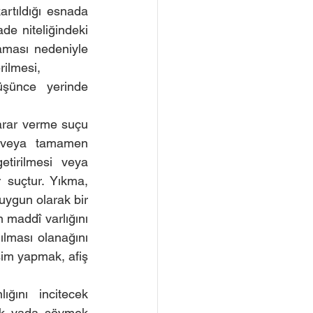
tıldığı esnada 
e niteliğindeki 
aması nedeniyle 
rilmesi,
şünce yerinde 
rar verme suçu 
 veya tamamen 
tirilmesi veya 
 suçtur. Yıkma, 
uygun olarak bir 
maddî varlığını 
lması olanağını 
im yapmak, afiş 
ğını incitecek 
ak yada sövmek 