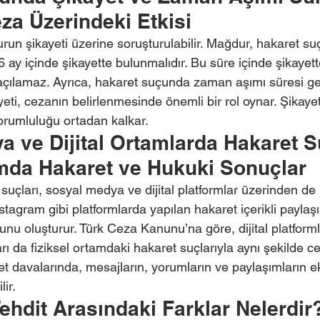
za Üzerindeki Etkisi
un şikayeti üzerine soruşturulabilir. Mağdur, hakaret su
6 ay içinde şikayette bulunmalıdır. Bu süre içinde şikayett
çılamaz. Ayrıca, hakaret suçunda zaman aşımı süresi ge
yeti, cezanın belirlenmesinde önemli bir rol oynar. Şikaye
sorumluluğu ortadan kalkar.
a ve Dijital Ortamlarda Hakaret S
mda Hakaret ve Hukuki Sonuçlar
çları, sosyal medya ve dijital platformlar üzerinden de 
tagram gibi platformlarda yapılan hakaret içerikli paylaşıml
nu oluşturur. Türk Ceza Kanunu’na göre, dijital platform
ı da fiziksel ortamdaki hakaret suçlarıyla aynı şekilde cez
 davalarında, mesajların, yorumların ve paylaşımların ek
lir.
Tehdit Arasındaki Farklar Nelerdir?