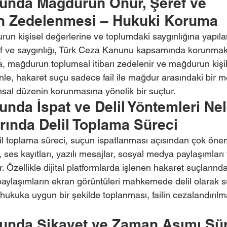
unda Mağdurun Onur, Şeref ve 
ın Zedelenmesi – Hukuki Koruma
n kişisel değerlerine ve toplumdaki saygınlığına yapılan b
f ve saygınlığı, Türk Ceza Kanunu kapsamında korunmakt
 mağdurun toplumsal itibarı zedelenir ve mağdurun kişil
enle, hakaret suçu sadece fail ile mağdur arasındaki bir m
al düzenin korunmasına yönelik bir suçtur.
nda İspat ve Delil Yöntemleri Nel
rında Delil Toplama Süreci
l toplama süreci, suçun ispatlanması açısından çok önemli
ri, ses kayıtları, yazılı mesajlar, sosyal medya paylaşımla
ir. Özellikle dijital platformlarda işlenen hakaret suçlarında
aylaşımların ekran görüntüleri mahkemede delil olarak sun
e hukuka uygun bir şekilde toplanması, failin cezalandırıl
unda Şikayet ve Zaman Aşımı Sür