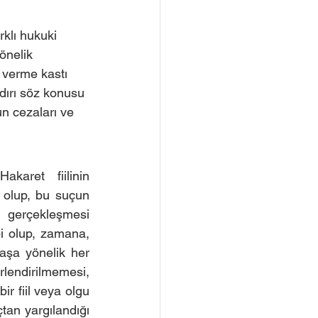
rklı hukuki 
önelik 
r verme kastı 
dırı söz konusu 
un cezaları ve 
aret fiilinin 
 olup, bu suçun 
gerçekleşmesi 
i olup, zamana, 
aşa yönelik her 
rlendirilmemesi, 
r fiil veya olgu 
tan yargılandığı 