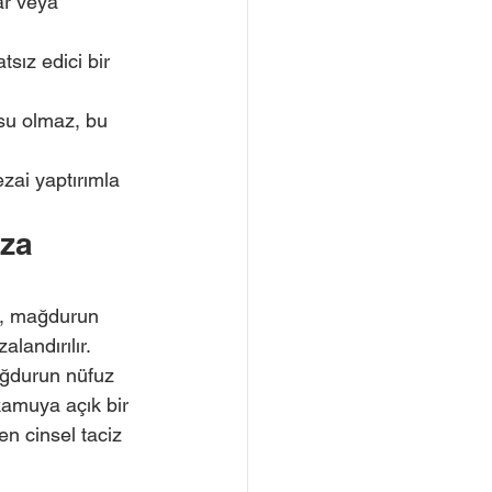
ar veya 
sız edici bir 
su olmaz, bu 
ezai yaptırımla 
za 
i, mağdurun 
landırılır. 
ağdurun nüfuz 
kamuya açık bir 
en cinsel taciz 