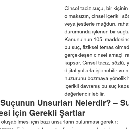
Cinsel taciz suçu, bir kişinin 
olmaksızın, cinsel içerikli sö
veya jestlerle mağduru rahat
durumunda işlenen bir suçtu
Kanunu’nun 105. maddesin
bu suç, fiziksel temas olma
gerçekleşen cinsel amaçlı rah
kapsar. Cinsel taciz, sözlü, y
dijital yollarla işlenebilir v
huzurunu bozmaya yönelik he
içerikli davranış bu suç kap
değerlendirilebilir.
 Suçunun Unsurları Nelerdir? – S
i İçin Gerekli Şartlar
oluşabilmesi için bazı unsurların bulunması gerekir: