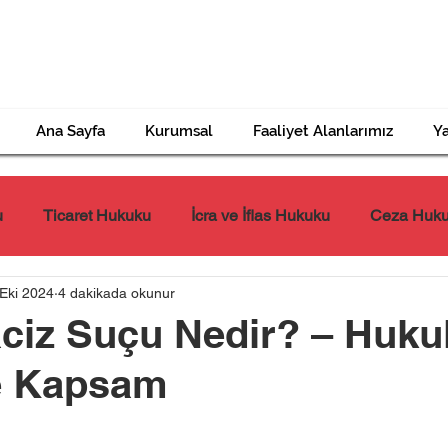
Ana Sayfa
Kurumsal
Faaliyet Alanlarımız
Ya
u
Ticaret Hukuku
İcra ve İflas Hukuku
Ceza Huk
Eki 2024
4 dakikada okunur
Tazminat Hukuku
İş Hukuku
Miras Hukuku
aciz Suçu Nedir? – Huku
e Kapsam