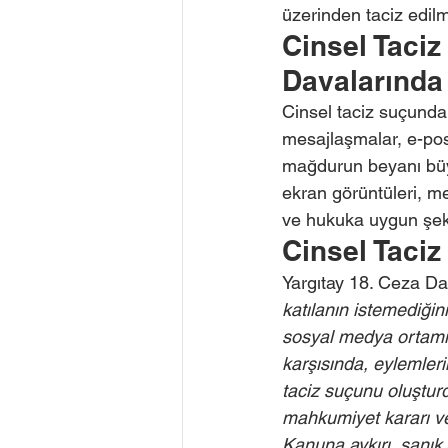
üzerinden taciz edilmes
Cinsel Taciz
Davalarında
Cinsel taciz suçunda 
mesajlaşmalar, e-posta
mağdurun beyanı büyük
ekran görüntüleri, mes
ve hukuka uygun şekil
Cinsel Taciz 
Yargıtay 18. Ceza D
katılanın istemediğin
sosyal medya ortamınd
karşısında, eylemler
taciz suçunu oluştu
mahkumiyet kararı ve
Kanuna aykırı, sanık 