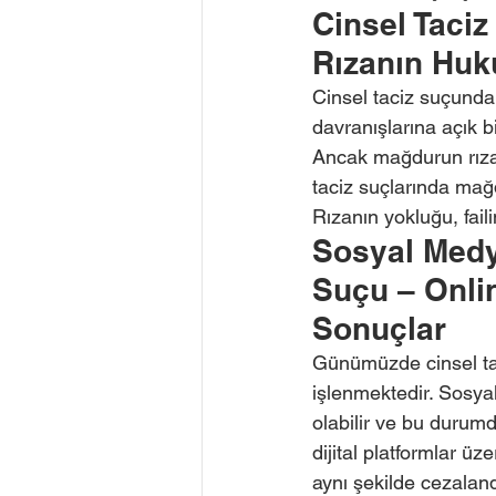
Cinsel Taciz
Rızanın Huku
Cinsel taciz suçunda 
davranışlarına açık b
Ancak mağdurun rızası
taciz suçlarında mağd
Rızanın yokluğu, fail
Sosyal Medya
Suçu – Onli
Sonuçlar
Günümüzde cinsel tac
işlenmektedir. Sosyal
olabilir ve bu durumd
dijital platformlar üz
aynı şekilde cezalan