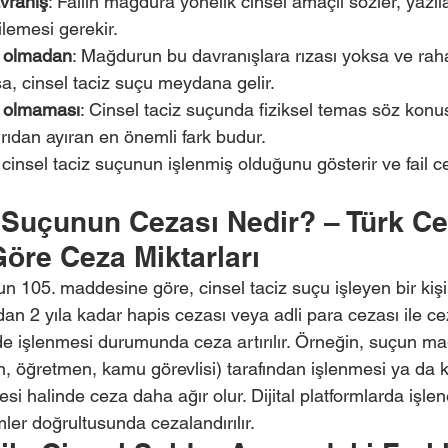
avranış
: Failin mağdura yönelik cinsel amaçlı sözler, yazıl
ilemesi gerekir.
ı olmadan
: Mağdurun bu davranışlara rızası yoksa ve rahat
, cinsel taciz suçu meydana gelir.
n olmaması
: Cinsel taciz suçunda fiziksel temas söz konu
ırıdan ayıran en önemli fark budur.
, cinsel taciz suçunun işlenmiş olduğunu gösterir ve fail c
z Suçunun Cezası Nedir? – Türk Ce
öre Ceza Miktarları
 105. maddesine göre, cinsel taciz suçu işleyen bir kiş
an 2 yıla kadar hapis cezası veya adli para cezası ile ceza
erde işlenmesi durumunda ceza artırılır. Örneğin, suçun m
ren, öğretmen, kamu görevlisi) tarafından işlenmesi ya da 
si halinde ceza daha ağır olur. Dijital platformlarda işlen
ler doğrultusunda cezalandırılır.