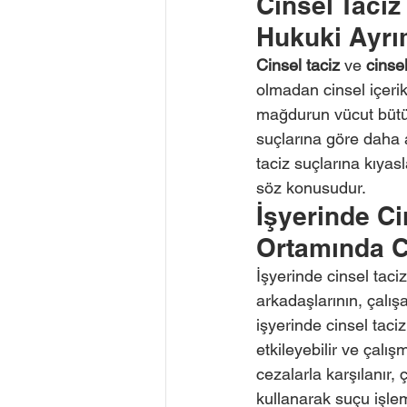
Cinsel Taciz 
Hukuki Ayrım
Cinsel taciz
 ve 
cinsel
olmadan cinsel içerik
mağdurun vücut bütünl
suçlarına göre daha ağ
taciz suçlarına kıyas
söz konusudur.
İşyerinde Ci
Ortamında Ci
İşyerinde cinsel taciz,
arkadaşlarının, çalış
işyerinde cinsel tac
etkileyebilir ve çalı
cezalarla karşılanır,
kullanarak suçu işle