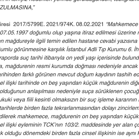
ZULMASINA,”
iresi  2017/5799E. 2021/974K. 08.02.2021 
“Mahkemece g
07.05.1997 doğumlu olup yaşına itiraz edilmesi üzerine
 mağdureyle ilgili temin edilen hastane cevabi yazısına 
mlu görünmesine karşılık İstanbul Adli Tıp Kurumu 6. İht
raporda suç tarihi itibarıyla on yedi yaşı içerisinde bulu
ında, mağdurenin resmi kurumda doğması nedeniyle ancak
rihinden farklı görünen mevcut doğum kaydının tashih edi
el ilişki tarihinde on beş yaşından küçük mağdurenin diğer
olduğunun anlaşılması nedeniyle suça sürüklenen çocuğu
uki veya fiili kesinti olmaksızın bir suç işleme kararının i
arihlerde birden fazla tekrarlanmasından dolayı zincirlem
 edilerek mahkemece, mağdurenin on beş yaşından küçük
l ilişki eyleminin TCK’nın 103/2. maddesinde yer alan çoc
ük olduğu dönemdeki birden fazla cinsel ilişkinin ise ayn