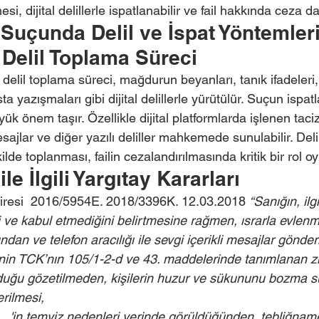
i, dijital delillerle ispatlanabilir ve fail hakkında ceza dav
 Suçunda Delil ve İspat Yöntemler
 Delil Toplama Süreci
delil toplama süreci, mağdurun beyanları, tanık ifadeleri,
 yazışmaları gibi dijital delillerle yürütülür. Suçun ispat
 önem taşır. Özellikle dijital platformlarda işlenen taciz
ajlar ve diğer yazılı deliller mahkemede sunulabilir. Delil
de toplanması, failin cezalandırılmasında kritik bir rol oy
ile İlgili Yargıtay Kararları
airesi  2016/5954E. 2018/3396K. 12.03.2018 
“Sanığın, il
i ve kabul etmediğini belirtmesine rağmen, ısrarla evlenme
an ve telefon aracılığı ile sevgi içerikli mesajlar gönde
inin TCK’nın 105/1-2-d ve 43. maddelerinde tanımlanan zi
rduğu gözetilmeden, kişilerin huzur ve sükununu bozma 
rilmesi,
...'in temyiz nedenleri yerinde görüldüğünden, tebliğname