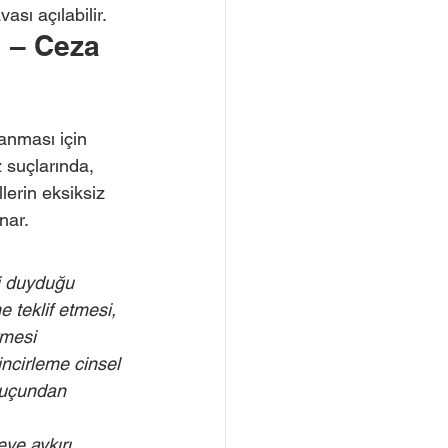
ası açılabilir.
i – Ceza 
 
lanması için 
 suçlarında, 
lerin eksiksiz 
nar.
gi duyduğu 
 teklif etmesi, 
rmesi 
ncirleme cinsel 
suçundan 
ye aykırı 