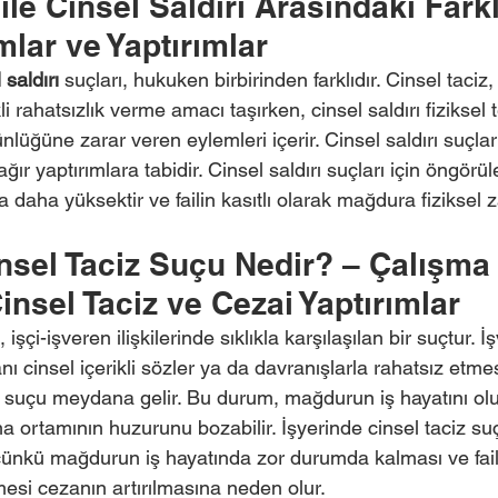
ile Cinsel Saldırı Arasındaki Farkl
lar ve Yaptırımlar
 saldırı
 suçları, hukuken birbirinden farklıdır. Cinsel taciz,
li rahatsızlık verme amacı taşırken, cinsel saldırı fiziksel
üğüne zarar veren eylemleri içerir. Cinsel saldırı suçları
ır yaptırımlara tabidir. Cinsel saldırı suçları için öngörül
la daha yüksektir ve failin kasıtlı olarak mağdura fiziksel 
nsel Taciz Suçu Nedir? – Çalışma
nsel Taciz ve Cezai Yaptırımlar
 işçi-işveren ilişkilerinde sıklıkla karşılaşılan bir suçtur. 
anı cinsel içerikli sözler ya da davranışlarla rahatsız et
iz suçu meydana gelir. Bu durum, mağdurun iş hayatını o
şma ortamının huzurunu bozabilir. İşyerinde cinsel taciz suç
 çünkü mağdurun iş hayatında zor durumda kalması ve faili
mesi cezanın artırılmasına neden olur.