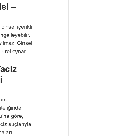
si – 
insel içerikli 
gelleyebilir. 
yılmaz. Cinsel 
 rol oynar. 
aciz 
i 
 de 
teliğinde 
u’na göre, 
ciz suçlarıyla 
aları 