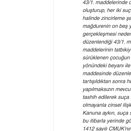
43/1. maddelerinde dü
oluşturup, her iki su
halinde zincirleme şe
mağdurenin on beş ya
gerçekleşmesi nedeni
düzenlendiği 43/1. m
maddelerinin tatbiki
sürüklenen çocuğun 
yönündeki beyanı ile 
maddesinde düzenlen
tartışıldıktan sonra
yapılmaksızın mevcut
tashih edilerek suça
olmayanla cinsel ili
Kanuna aykırı, suça s
bu itibarla yerinde 
1412 sayılı CMUK'n