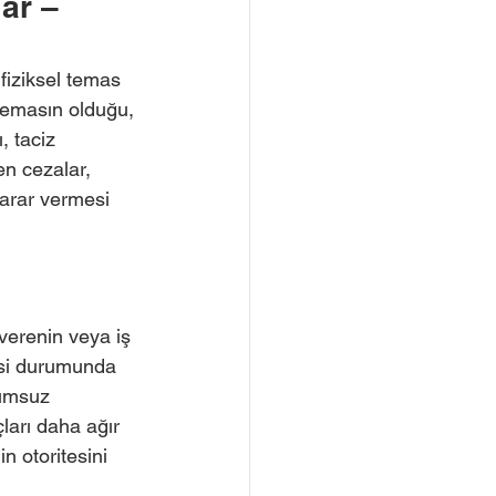
ar – 
 fiziksel temas 
 temasın olduğu, 
, taciz 
en cezalar, 
zarar vermesi 
 
İşverenin veya iş 
mesi durumunda 
lumsuz 
ları daha ağır 
n otoritesini 