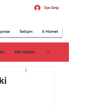
Üye Girişi
yınlar
İletişim
E-Hizmet
uku
Aile Hukuku
ki