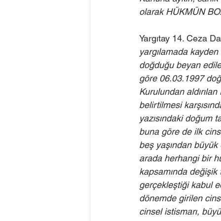
olarak HÜKMÜN BO
Yargıtay 14. Ceza Da
yargılamada kayden 
doğduğu beyan edilen
göre 06.03.1997 doğu
Kurulundan aldırılan 
belirtilmesi karşıs
yazısındaki doğum ta
buna göre de ilk cins
beş yaşından büyük 
arada herhangi bir huk
kapsamında değişik t
gerçekleştiği kabul
dönemde girilen cinse
cinsel istismarı, büy