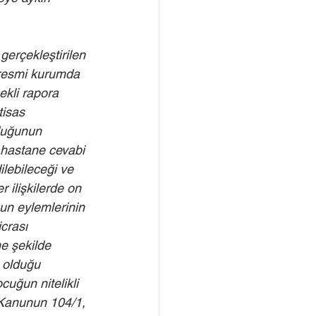
erçekleştirilen 
 resmi kurumda 
ekli rapora 
isas 
nduğunun 
 hastane cevabi 
lebileceği ve 
 ilişkilerde on 
n eylemlerinin 
crası 
e şekilde 
 olduğu 
uğun nitelikli 
ı Kanunun 104/1, 