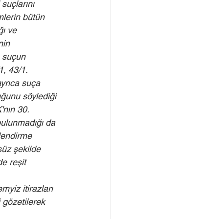
suçlarını 
mlerin bütün 
ğı ve 
nin 
 suçun 
, 43/1. 
yrıca suça 
ğunu söylediği 
'nın 30. 
ulunmadığı da 
lendirme 
üz şekilde 
e reşit 
yiz itirazları 
gözetilerek 