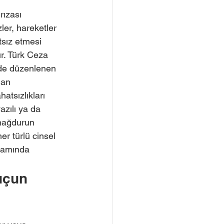
rızası 
zler, hareketler 
sız etmesi 
r. Türk Ceza 
de düzenlenen 
dan 
atsızlıkları 
azılı ya da 
e mağdurun 
r türlü cinsel 
samında 
uçun 