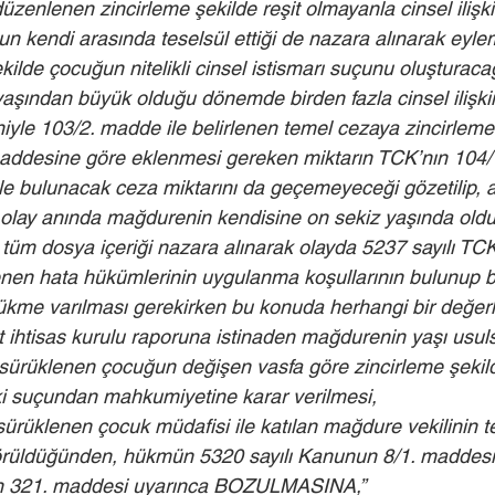
zenlenen zincirleme şekilde reşit olmayanla cinsel ilişki 
çun kendi arasında teselsül ettiği de nazara alınarak eyle
kilde çocuğun nitelikli cinsel istismarı suçunu oluşturaca
şından büyük olduğu dönemde birden fazla cinsel ilişki
yle 103/2. madde ile belirlenen temel cezaya zincirleme
addesine göre eklenmesi gereken miktarın TCK’nın 104/1
yle bulunacak ceza miktarını da geçemeyeceği gözetilip, a
olay anında mağdurenin kendisine on sekiz yaşında oldu
tüm dosya içeriği nazara alınarak olayda 5237 sayılı TCK
en hata hükümlerinin uygulanma koşullarının bulunup b
 hükme varılması gerekirken bu konuda herhangi bir değer
 ihtisas kurulu raporuna istinaden mağdurenin yaşı usuls
 sürüklenen çocuğun değişen vasfa göre zincirleme şekild
şki suçundan mahkumiyetine karar verilmesi,
ürüklenen çocuk müdafisi ile katılan mağdure vekilinin tem
görüldüğünden, hükmün 5320 sayılı Kanunun 8/1. maddesi 
ın 321. maddesi uyarınca BOZULMASINA,”