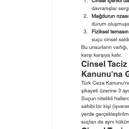
Cinsel içerikli d
davranışlar serg
Mağdurun rızas
durum oluşmuşsa
Fiziksel teması
suçu cinsel sald
Bu unsurların varlığı
karşı karşıya kalır.
Cinsel Taci
Kanunu'na G
Türk Ceza Kanunu’nun
şikayeti üzerine 3 ayd
Suçun nitelikli hall
sahibi bir kişi (işve
yerde gerçekleştirilme
suçları da aynı hüküm