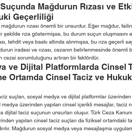
 Suçunda Mağdurun Rızası ve Etki
ki Geçerliliği
mağdurun rızası önemli bir unsurdur. Eğer mağdur, failin c
ir şekilde rıza göstermişse, bu durum suçun oluşmasını en
, tehdit veya baskı altında alınmışsa, bu rıza geçerli sa
urun iradesi ve rızası, cezanın belirlenmesinde önemli bir
in cezai sorumluluğunu artıran bir faktördür.
 ve Dijital Platformlarda Cinsel T
ne Ortamda Cinsel Taciz ve Hukuk
iz suçları, sosyal medya ve dijital platformlar üzerinden
 medya üzerinden yapılan cinsel içerikli mesajlar, taciz ni
a dijital taciz suçunun unsurları oluşur. Türk Ceza Kanun
erinden yapılan cinsel taciz suçları da fiziksel ortamdaki ta
dırılır. Mağdurun sosyal medya veya mesajlaşma uygulam