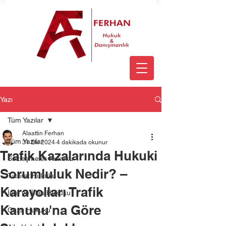
Yazı
Tüm Yazılar
Alaattin Ferhan
Tüm Yazılar
31 Eki 2024
4 dakikada okunur
Trafik Kazalarında Hukuki
Sözleşmeler Hukuku
Sorumluluk Nedir? –
Ticaret Hukuku
Karayolları Trafik
İcra ve İflas Hukuku
Kanunu'na Göre
Ceza Hukuku