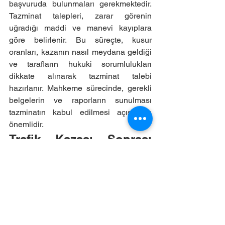
başvuruda bulunmaları gerekmektedir. 
Tazminat talepleri, zarar görenin 
uğradığı maddi ve manevi kayıplara 
göre belirlenir. Bu süreçte, kusur 
oranları, kazanın nasıl meydana geldiği 
ve tarafların hukuki sorumlulukları 
dikkate alınarak tazminat talebi 
hazırlanır. Mahkeme sürecinde, gerekli 
belgelerin ve raporların sunulması 
tazminatın kabul edilmesi açısından 
önemlidir.
Trafik Kazası Sonrası 
Sigorta Şirketine 
Başvuru – Sigortadan 
Tazminat Talebi Nasıl 
Yapılır?
Trafik kazası sonrası sigorta şirketine 