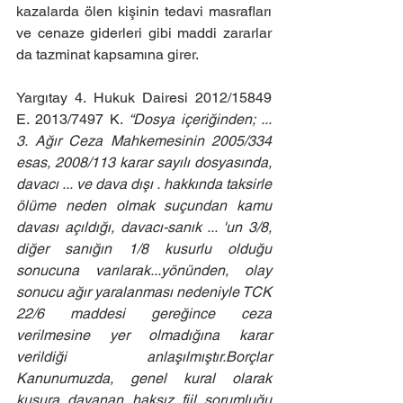
kazalarda ölen kişinin tedavi masrafları 
ve cenaze giderleri gibi maddi zararlar 
da tazminat kapsamına girer.
Yargıtay 4. Hukuk Dairesi 2012/15849 
E. 2013/7497 K. 
“Dosya içeriğinden; ... 
3. Ağır Ceza Mahkemesinin 2005/334 
esas, 2008/113 karar sayılı dosyasında, 
davacı ... ve dava dışı . hakkında taksirle 
ölüme neden olmak suçundan kamu 
davası açıldığı, davacı-sanık ... 'un 3/8, 
diğer sanığın 1/8 kusurlu olduğu 
sonucuna varılarak...yönünden, olay 
sonucu ağır yaralanması nedeniyle TCK 
22/6 maddesi gereğince ceza 
verilmesine yer olmadığına karar 
verildiği anlaşılmıştır.Borçlar 
Kanunumuzda, genel kural olarak 
kusura dayanan haksız fiil sorumluğu 