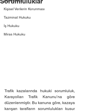
Sorumluluklar
Aile Hukuku
Kişisel Verilerin Korunması
Tazminat Hukuku
İş Hukuku
Miras Hukuku
Trafik kazalarında hukuki sorumluluk, 
Karayolları Trafik Kanunu’na göre 
düzenlenmiştir. Bu kanuna göre, kazaya 
karışan tarafların sorumlulukları kusur 