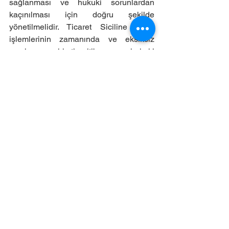
sağlanması ve hukuki sorunlardan 
kaçınılması için doğru şekilde 
yönetilmelidir. Ticaret Siciline tescil 
işlemlerinin zamanında ve eksiksiz 
yapılması, şirketin itibarı ve hukuki 
güvenliği açısından büyük önem taşır.
Ticaret Hukuku
Hepsini Gör
Son Yazılar