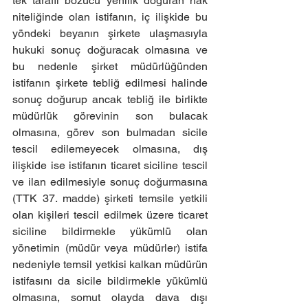
tek taraflı bozucu yenilik doğuran hak 
niteliğinde olan istifanın, iç ilişkide bu 
yöndeki beyanın şirkete ulaşmasıyla 
hukuki sonuç doğuracak olmasına ve 
bu nedenle şirket müdürlüğünden 
istifanın şirkete tebliğ edilmesi halinde 
sonuç doğurup ancak tebliğ ile birlikte 
müdürlük görevinin son bulacak 
olmasına, görev son bulmadan sicile 
tescil edilemeyecek olmasına, dış 
ilişkide ise istifanın ticaret siciline tescil 
ve ilan edilmesiyle sonuç doğurmasına 
(TTK 37. madde) şirketi temsile yetkili 
olan kişileri tescil edilmek üzere ticaret 
siciline bildirmekle yükümlü olan 
yönetimin (müdür veya müdürler) istifa 
nedeniyle temsil yetkisi kalkan müdürün 
istifasını da sicile bildirmekle yükümlü 
olmasına, somut olayda dava dışı 