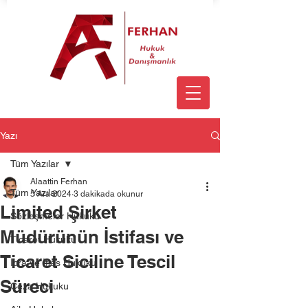
Yazı
Tüm Yazılar
Alaattin Ferhan
Tüm Yazılar
5 Ara 2024
3 dakikada okunur
Limited Şirket
Sözleşmeler Hukuku
Müdürünün İstifası ve
Ticaret Hukuku
Ticaret Siciline Tescil
İcra ve İflas Hukuku
Süreci
Ceza Hukuku