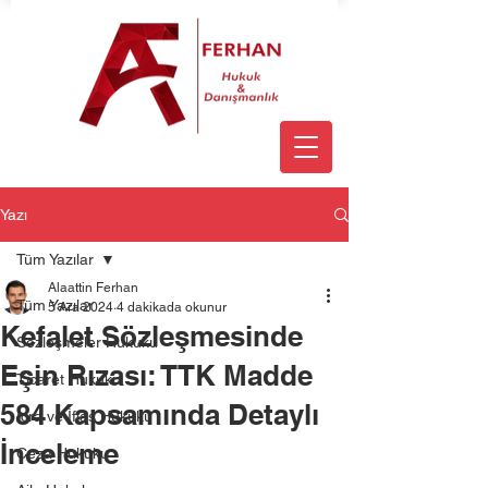
Yazı
Tüm Yazılar
Alaattin Ferhan
Tüm Yazılar
5 Ara 2024
4 dakikada okunur
Kefalet Sözleşmesinde
Sözleşmeler Hukuku
Eşin Rızası: TTK Madde
Ticaret Hukuku
584 Kapsamında Detaylı
İcra ve İflas Hukuku
İnceleme
Ceza Hukuku