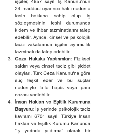
işçiler, 4857 sayılı İş Kanunu’nun 
24. maddesi uyarınca haklı nedenle 
fesih hakkına sahip olup iş 
sözleşmesinin feshi durumunda 
kıdem ve ihbar tazminatlarını talep 
edebilir. Ayrıca, cinsel ve psikolojik 
taciz vakalarında işçiler ayrımcılık 
tazminatı da talep edebilir.
Ceza Hukuku Yaptırımları
: Fiziksel 
saldırı veya cinsel taciz gibi şiddet 
olayları, Türk Ceza Kanunu'na göre 
suç teşkil eder ve bu suçlar 
nedeniyle faile hapis veya para 
cezası verilebilir.
İnsan Hakları ve Eşitlik Kurumuna 
Başvuru
: İş yerinde psikolojik taciz 
kavramı 6701 sayılı Türkiye İnsan 
hakları ve Eşitlik Kurumu Kanunda 
“iş yerinde yıldırma” olarak bir 