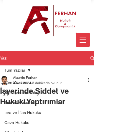
Yazı
Tüm Yazılar
Alaattin Ferhan
Tüm Yazılar
4 Kas 2024
3 dakikada okunur
İşyerinde Şiddet ve
Sözleşmeler Hukuku
Hukuki Yaptırımlar
Ticaret Hukuku
İcra ve İflas Hukuku
Ceza Hukuku