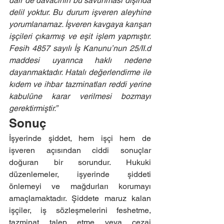
dair de davacının bu savunması dışında 
delil yoktur. Bu durum işveren aleyhine 
yorumlanamaz. İşveren kavgaya karışan 
işçileri çıkarmış ve eşit işlem yapmıştır. 
Fesih 4857 sayılı İş Kanunu’nun 25/II.d 
maddesi uyarınca haklı nedene 
dayanmaktadır. Hatalı değerlendirme ile 
kıdem ve ihbar tazminatları reddi yerine 
kabulüne karar verilmesi bozmayı 
gerektirmiştir.”
Sonuç
İşyerinde şiddet, hem işçi hem de 
işveren açısından ciddi sonuçlar 
doğuran bir sorundur. Hukuki 
düzenlemeler, işyerinde şiddeti 
önlemeyi ve mağdurları korumayı 
amaçlamaktadır. Şiddete maruz kalan 
işçiler, iş sözleşmelerini feshetme, 
tazminat talep etme veya cezai 