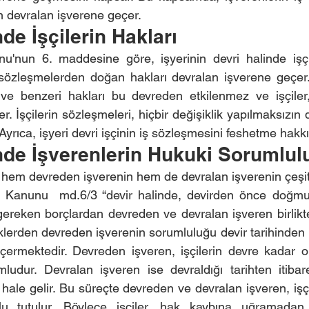
en devralan işverene geçer.
nde İşçilerin Hakları
nu'nun 6. maddesine göre, işyerinin devri halinde işçi
sözleşmelerden doğan hakları devralan işverene geçer. 
in ve benzeri hakları bu devreden etkilenmez ve işçiler,
 İşçilerin sözleşmeleri, hiçbir değişiklik yapılmaksızın 
. Ayrıca, işyeri devri işçinin iş sözleşmesini feshetme hak
nde İşverenlerin Hukuki Sorumlulu
a hem devreden işverenin hem de devralan işverenin çeşitl
 İş Kanunu  md.6/3 “devir halinde, devirden önce doğmu
ereken borçlardan devreden ve devralan işveren birlikte
rden devreden işverenin sorumluluğu devir tarihinden itib
 içermektedir. Devreden işveren, işçilerin devre kadar 
ludur. Devralan işveren ise devraldığı tarihten itibare
hale gelir. Bu süreçte devreden ve devralan işveren, işçi
u tutulur. Böylece işçiler, hak kaybına uğramadan h