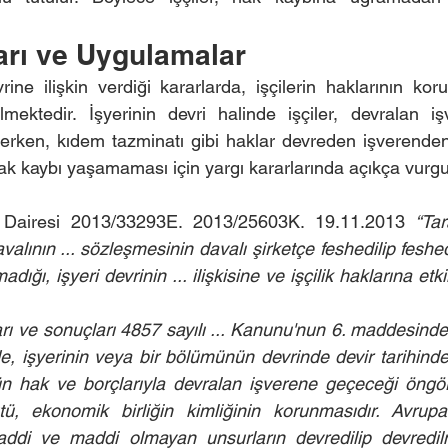
arı ve Uygulamalar
vrine ilişkin verdiği kararlarda, işçilerin haklarının k
lmektedir. İşyerinin devri halinde işçiler, devralan i
ken, kıdem tazminatı gibi haklar devreden işverenden ta
hak kaybı yaşamaması için yargı kararlarında açıkça vurg
 Dairesi 2013/33293E. 2013/25603K. 19.11.2013
 “Tar
alının ... sözleşmesinin davalı şirketçe feshedilip feshedil
ığı, işyeri devrinin ... ilişkisine ve işçilik haklarına etki
arı ve sonuçları 4857 sayılı ... Kanunu'nun 6. maddesinde
 işyerinin veya bir bölümünün devrinde devir tarihinde 
n hak ve borçlarıyla devralan işverene geçeceği öngörü
tü, ekonomik birliğin kimliğinin korunmasıdır. Avrupa
addi ve maddi olmayan unsurların devredilip devredilm