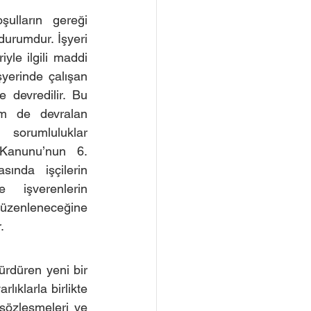
ulların gereği 
durumdur. İşyeri 
yle ilgili maddi 
şyerinde çalışan 
 devredilir. Bu 
 de devralan 
 sorumluluklar 
Kanunu’nun 6. 
sında işçilerin 
 işverenlerin 
üzenleneceğine 
.
sürdüren yeni bir 
ıklarla birlikte 
sözleşmeleri ve 