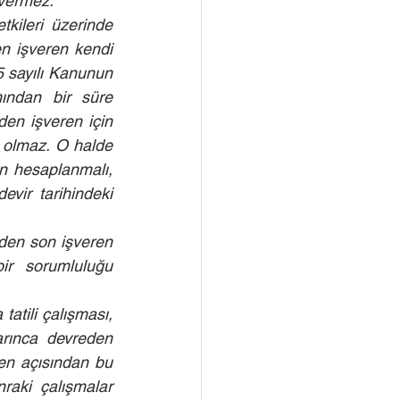
 vermez.
tkileri üzerinde 
n işveren kendi 
5 sayılı Kanunun 
ından bir süre 
n işveren için 
 olmaz. O halde 
n hesaplanmalı, 
ir tarihindeki 
nden son işveren 
ir sorumluluğu 
atili çalışması, 
rınca devreden 
en açısından bu 
nraki çalışmalar 