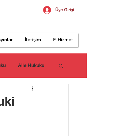
Üye Girişi
yınlar
İletişim
E-Hizmet
uku
Aile Hukuku
uki