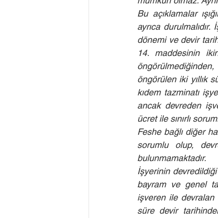
mümkün olmaz. Aynı şe
Bu açıklamalar ışığın
ayrıca durulmalıdır.
dönemi ve devir tarih
14. maddesinin ikin
öngörülmediğinden, 
öngörülen iki yıllık
kıdem tazminatı işye
ancak devreden işve
ücret ile sınırlı sorum
Feshe bağlı diğer hak
sorumlu olup, devr
bulunmamaktadır.
İşyerinin devredildiğ
bayram ve genel tat
işveren ile devrala
süre devir tarihinden