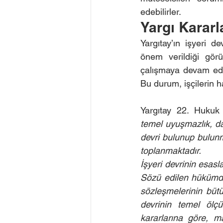
edebilirler.
Yargı Kararl
Yargıtay’ın işyeri de
önem verildiği görü
çalışmaya devam eder
Bu durum, işçilerin 
Yargıtay 22. Hukuk
temel uyuşmazlık, dav
devri bulunup bulunmad
toplanmaktadır.
İşyeri devrinin esasl
Sözü edilen hükümde,
sözleşmelerinin bütü
devrinin temel ölçü
kararlarına göre, m