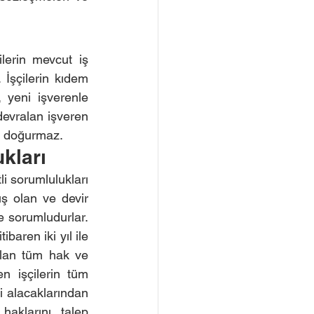
lerin mevcut iş 
İşçilerin kıdem 
 yeni işverenle 
devralan işveren 
kı doğurmaz.
kları
i sorumlulukları 
ş olan ve devir 
 sorumludurlar. 
aren iki yıl ile 
olan tüm hak ve 
n işçilerin tüm 
 alacaklarından 
aklarını talep 