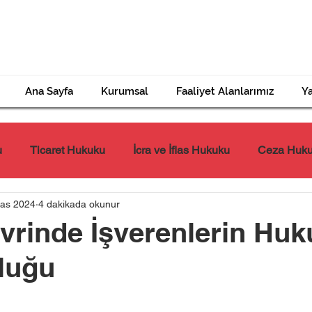
Ana Sayfa
Kurumsal
Faaliyet Alanlarımız
Ya
u
Ticaret Hukuku
İcra ve İflas Hukuku
Ceza Huk
Kas 2024
4 dakikada okunur
Tazminat Hukuku
İş Hukuku
Miras Hukuku
evrinde İşverenlerin Huk
luğu