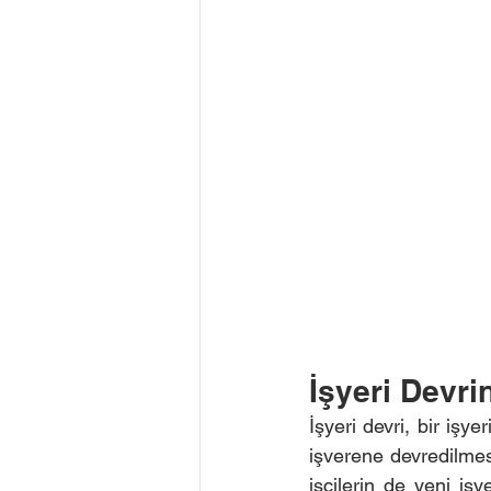
İşyeri Devri
İşyeri devri, bir işyer
işverene devredilmesi
işçilerin de yeni iş