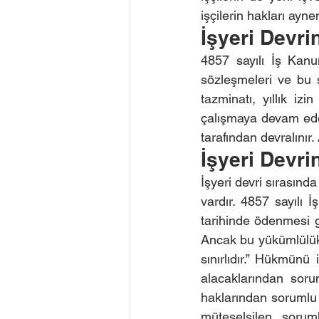
işçilerin hakları ayn
İşyeri Devri
4857 sayılı İş Kanu
sözleşmeleri ve bu 
tazminatı, yıllık iz
çalışmaya devam eder.
tarafından devralınır
İşyeri Devri
İşyeri devri sırasınd
vardır. 4857 sayılı
tarihinde ödenmesi g
Ancak bu yükümlülükle
sınırlıdır.” Hükmünü
alacaklarından sorum
haklarından sorumlu 
müteselsilen soruml