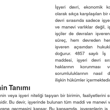
İşyeri devri, ekonomik koş
olarak sıkça karşılaşılan bir 
devri sırasında sadece işyeri
ve manevi varlıklar değil, i
işçiler de devralan işverene
süreç, hem devreden hem
işveren açısından hukuki
doğurur. 4857 sayılı İş 
maddesi, işyeri devri sıra
haklarının korunması ve
sorumluluklarının nasıl d
ilişkin hükümler içermektedir
nin Tanımı
inin veya işyeri niteliği taşıyan bir birimin, faaliyetlerini 
dir. Bu devir, işyerinde bulunan tüm maddi ve manevi varl
verene geçmesini kapsar. Bu kapsamda, işverenlerin iş 