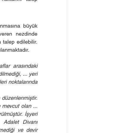
orunmasına büyük 
şveren nezdinde 
lep edilebilir. 
ulanmaktadır.
aflar arasındaki 
mediği, ... yeri 
leri noktalarında 
 düzenlenmiştir. 
mevcut olan ... 
lmüştür. İşyeri 
 Adalet Divanı 
ediği ve devir 