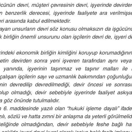
ücünün devri, müşteri çevresinin devri, işyerinde devirde
rin benzerlik derecesi, işyerinde faaliyete ara verilmişs
leri arasında kabul edilmektedir.
yan unsurların devri söz konusu olmaksızın da işgücünü
birliğin önemli unsurunu olan işçilerin devri de, işyeri de
indeki ekonomik birliğin kimliğini koruyup korumadığının
iyetin devirden sonra yeni işveren tarafından aynı vey
 yanında, işyerinin taşınmaz ve taşınır malları ile
e çalışan işçilerin sayı ve uzmanlık bakımından çoğunluğ
nin devredilip devredilmediği, devir öncesi ve sonrasınd
lup olmadığı, devir sebebiyle işyerinde faaliyet askıya
da göz önünde tutulmalıdır.
 6. maddesinde yazılı olan “hukuki işleme dayalı” ifades
ılı, sözlü ve hatta zımni bir anlaşma da yeterli görülmelidi
iteliğinde olmadığından, devir sebebiyle feshe bağlı hak