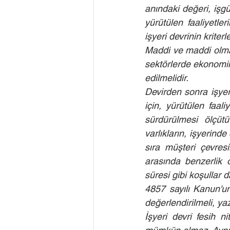
anındaki değeri, işg
yürütülen faaliyetle
işyeri devrinin kriter
Maddi ve maddi olma
sektörlerde ekonomik 
edilmelidir.
Devirden sonra işyer
için, yürütülen faal
sürdürülmesi ölçütü
varlıkların, işyerind
sıra müşteri çevresi
arasında benzerlik o
süresi gibi koşullar 
4857 sayılı Kanun'un
değerlendirilmeli, yaz
İşyeri devri fesih n