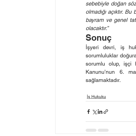
sebebiyle doğan sözü
olmadığı açıktır. Bu 
bayram ve genel tati
olacaktır.”
Sonuç
İşyeri devri, iş h
sorumluluklar doğuran
sorumlu olup, işçi h
Kanunu’nun 6. madd
sağlamaktadır.
İş Hukuku