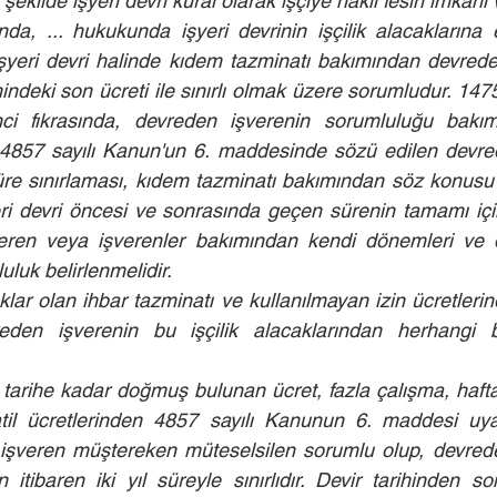
kilde işyeri devri kural olarak işçiye haklı fesih imkanı
da, ... hukukunda işyeri devrinin işçilik alacaklarına e
 İşyeri devri halinde kıdem tazminatı bakımından devrede
indeki son ücreti ile sınırlı olmak üzere sorumludur. 147
ci fıkrasında, devreden işverenin sorumluluğu bakım
4857 sayılı Kanun'un 6. maddesinde sözü edilen devrede
 süre sınırlaması, kıdem tazminatı bakımından söz konusu
ri devri öncesi ve sonrasında geçen sürenin tamamı içi
ren veya işverenler bakımından kendi dönemleri ve dev
luluk belirlenmelidir.
lar olan ihbar tazminatı ve kullanılmayan izin ücretleri
eden işverenin bu işçilik alacaklarından herhangi b
i tarihe kadar doğmuş bulunan ücret, fazla çalışma, hafta t
il ücretlerinden 4857 sayılı Kanunun 6. maddesi uya
n işveren müştereken müteselsilen sorumlu olup, devred
 itibaren iki yıl süreyle sınırlıdır. Devir tarihinden so