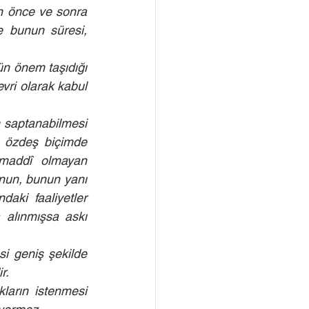
n önce ve sonra 
e bunun süresi, 
n önem taşıdığı 
vri olarak kabul 
 saptanabilmesi 
a özdeş biçimde 
 maddî olmayan 
unun, bunun yanı 
aki faaliyetler 
 alınmışsa askı 
i geniş şekilde 
r.
ların istenmesi 