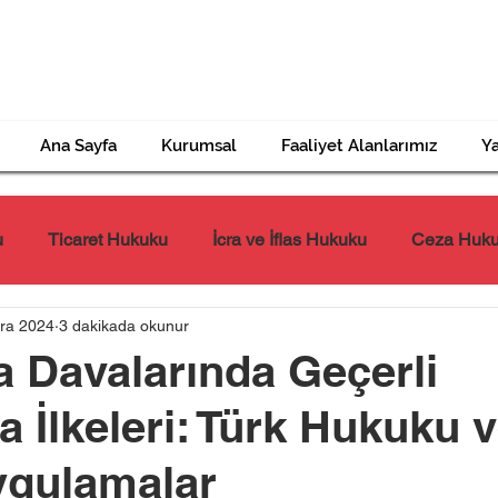
Ana Sayfa
Kurumsal
Faaliyet Alanlarımız
Ya
u
Ticaret Hukuku
İcra ve İflas Hukuku
Ceza Huk
ra 2024
3 dakikada okunur
Tazminat Hukuku
İş Hukuku
Miras Hukuku
Davalarında Geçerli
a İlkeleri: Türk Hukuku 
ygulamalar