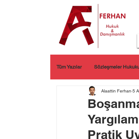
Tüm Yazılar
Sözleşmeler Hukuk
Alaattin Ferhan
5 A
Kişisel Verilerin Korunması
Boşanma 
Yargılam
Pratik U