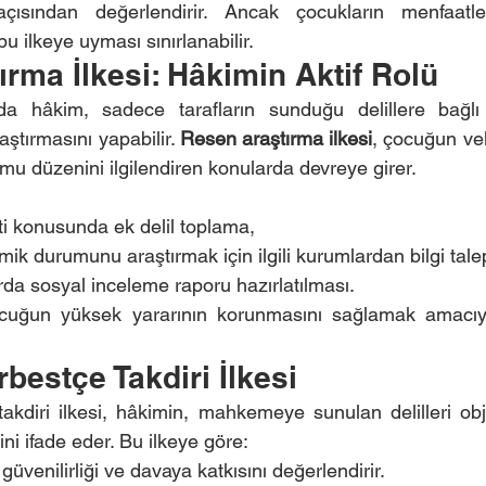
sından değerlendirir. Ancak çocukların menfaatlerin
 ilkeye uyması sınırlanabilir.
rma İlkesi: Hâkimin Aktif Rolü
a hâkim, sadece tarafların sunduğu delillere bağlı
tırmasını yapabilir. 
Resen araştırma ilkesi
, çocuğun vel
mu düzenini ilgilendiren konularda devreye girer.
i konusunda ek delil toplama,
mik durumunu araştırmak için ilgili kurumlardan bilgi tal
da sosyal inceleme raporu hazırlatılması.
çocuğun yüksek yararının korunmasını sağlamak amacı
rbestçe Takdiri İlkesi
takdiri ilkesi, hâkimin, mahkemeye sunulan delilleri obje
ni ifade eder. Bu ilkeye göre:
 güvenilirliği ve davaya katkısını değerlendirir.