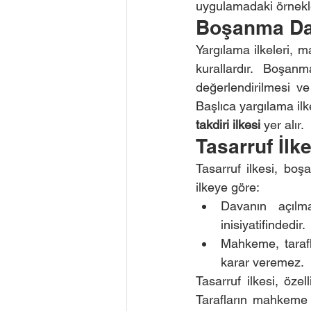
uygulamadaki örnekler
Boşanma Dav
Yargılama ilkeleri, 
kurallardır. Boşanm
değerlendirilmesi v
Başlıca yargılama ilk
takdiri ilkesi
 yer alır.
Tasarruf İlkes
Tasarruf ilkesi, boş
ilkeye göre:
Davanın açılma
inisiyatifindedir.
Mahkeme, tarafl
karar veremez.
Tasarruf ilkesi, özel
Tarafların mahkeme