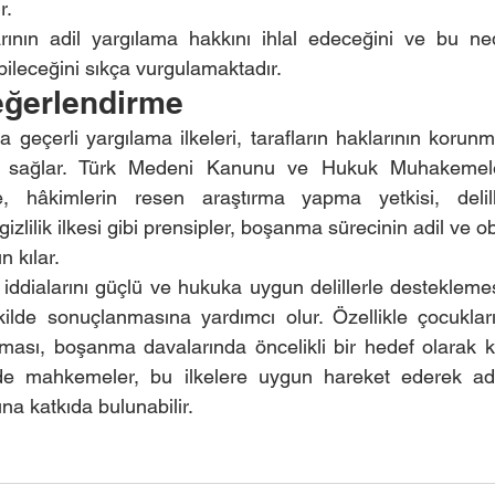
r.
arının adil yargılama hakkını ihlal edeceğini ve bu ned
ileceğini sıkça vurgulamaktadır.
ğerlendirme
eçerli yargılama ilkeleri, tarafların haklarının korunma
nı sağlar. Türk Medeni Kanunu ve Hukuk Muhakemele
e, hâkimlerin resen araştırma yapma yetkisi, delill
izlilik ilkesi gibi prensipler, boşanma sürecinin adil ve obj
 kılar.
 iddialarını güçlü ve hukuka uygun delillerle destekleme
şekilde sonuçlanmasına yardımcı olur. Özellikle çocukları
ması, boşanma davalarında öncelikli bir hedef olarak kab
e mahkemeler, bu ilkelere uygun hareket ederek adil
na katkıda bulunabilir.