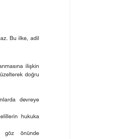
z. Bu ilke, adil 
nmasına ilişkin 
düzelterek doğru 
mlarda devreye 
lillerin hukuka 
k göz önünde 