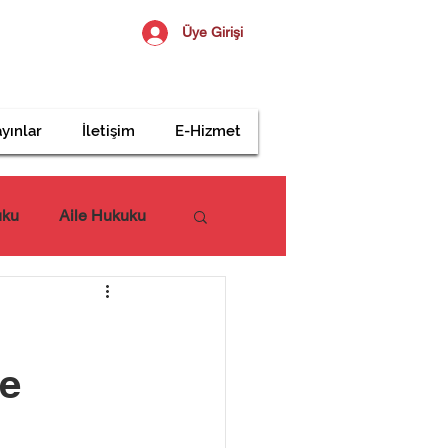
Üye Girişi
yınlar
İletişim
E-Hizmet
uku
Aile Hukuku
ve