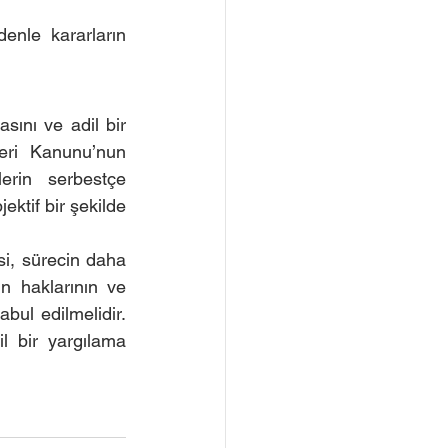
enle kararların 
sını ve adil bir 
ri Kanunu’nun 
erin serbestçe 
ektif bir şekilde 
si, sürecin daha 
n haklarının ve 
ul edilmelidir. 
 bir yargılama 