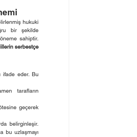
nemi
irlenmiş hukuki 
ru bir şekilde 
öneme sahiptir. 
illerin serbestçe 
 ifade eder. Bu 
en tarafların 
ötesine geçerek 
a belirginleşir. 
a bu uzlaşmayı 