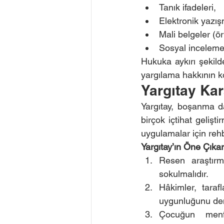
Tanık ifadeleri,
Elektronik yazı
Mali belgeler (
Sosyal inceleme 
Hukuka aykırı şekilde
yargılama hakkının k
Yargıtay Kara
Yargıtay, boşanma da
birçok içtihat gelişt
uygulamalar için rehb
Yargıtay’ın Öne Çıkar
Resen araştırm
sokulmalıdır.
Hâkimler, taraf
uygunluğunu den
Çocuğun menfa