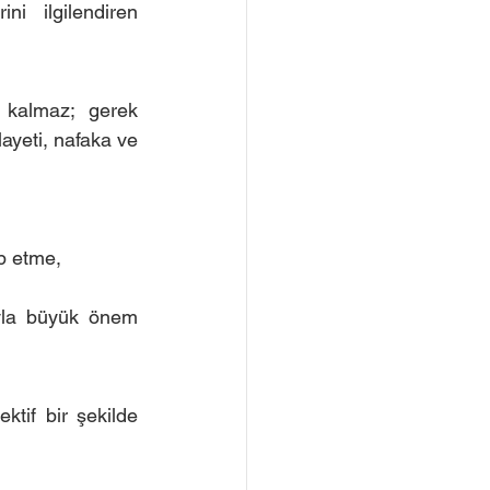
i ilgilendiren 
 kalmaz; gerek 
ayeti, nafaka ve 
ep etme,
yla büyük önem 
ktif bir şekilde 