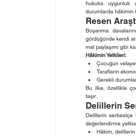
hukuka uygunluk açı
durumlarda hâkimin bu
Resen Araştı
Boşanma davalarınd
gördüğünde kendi araş
mal paylaşımı gibi ka
Hâkimin Yetkileri:
Çocuğun velayet
Tarafların ekono
Gerekli durumlar
Bu ilke, özellikle 
taşır.
Delillerin Se
Delillerin serbestçe 
değerlendirme yetkisi
Hâkim, delillerin