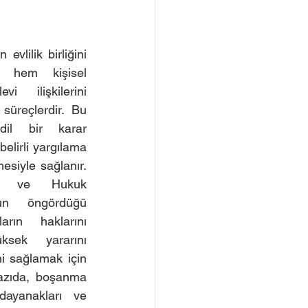
vlilik birliğini 
 hem kişisel 
 ilişkilerini 
üreçlerdir. Bu 
il bir karar 
elirli yargılama 
esiyle sağlanır. 
u ve Hukuk 
un öngördüğü 
arın haklarını 
sek yararını 
 sağlamak için 
azıda, boşanma 
ayanakları ve 