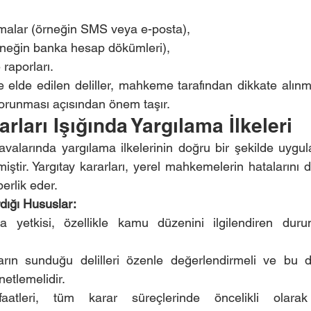
şmalar (örneğin SMS veya e-posta),
örneğin banka hesap dökümleri),
raporları.
 elde edilen deliller, mahkeme tarafından dikkate alınma
orunması açısından önem taşır.
rları Işığında Yargılama İlkeleri
valarında yargılama ilkelerinin doğru bir şekilde uygula
irmiştir. Yargıtay kararları, yerel mahkemelerin hatalarını 
erlik eder.
dığı Hususlar:
a yetkisi, özellikle kamu düzenini ilgilendiren duru
ların sunduğu delilleri özenle değerlendirmeli ve bu de
etlemelidir.
atleri, tüm karar süreçlerinde öncelikli olara