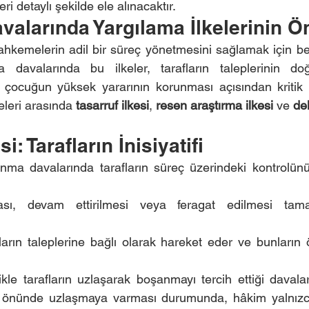
i detaylı şekilde ele alınacaktır.
alarında Yargılama İlkelerinin Ö
mahkemelerin adil bir süreç yönetmesini sağlamak için bel
a davalarında bu ilkeler, tarafların taleplerinin doğ
e çocuğun yüksek yararının korunması açısından kritik 
eleri arasında 
tasarruf ilkesi
, 
resen araştırma ilkesi
 ve 
del
i: Tarafların İnisiyatifi
anma davalarında tarafların süreç üzerindeki kontrolünü
sı, devam ettirilmesi veya feragat edilmesi tamam
arın taleplerine bağlı olarak hareket eder ve bunların 
likle tarafların uzlaşarak boşanmayı tercih ettiği davalard
 önünde uzlaşmaya varması durumunda, hâkim yalnızc