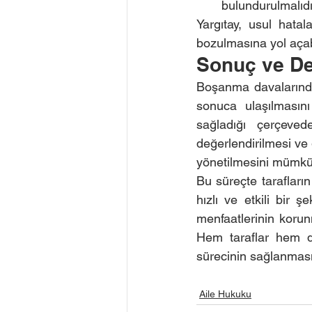
bulundurulmalıdı
Yargıtay, usul hatal
bozulmasına yol açab
Sonuç ve De
Boşanma davalarında g
sonuca ulaşılması
sağladığı çerçeved
değerlendirilmesi ve g
yönetilmesini mümkün
Bu süreçte tarafların
hızlı ve etkili bir 
menfaatlerinin korun
Hem taraflar hem d
sürecinin sağlanması
Aile Hukuku