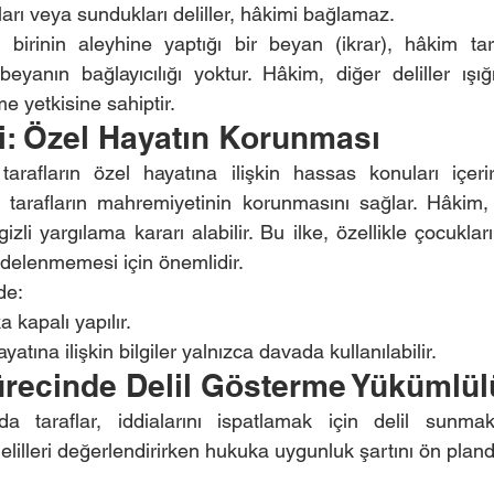
ları veya sundukları deliller, hâkimi bağlamaz.
 birinin aleyhine yaptığı bir beyan (ikrar), hâkim tar
beyanın bağlayıcılığı yoktur. Hâkim, diğer deliller ışı
e yetkisine sahiptir.
esi: Özel Hayatın Korunması
arafların özel hayatına ilişkin hassas konuları içerir
arafların mahremiyetinin korunmasını sağlar. Hâkim, ta
zli yargılama kararı alabilir. Bu ilke, özellikle çocukla
 zedelenmemesi için önemlidir.
de:
 kapalı yapılır.
yatına ilişkin bilgiler yalnızca davada kullanılabilir.
ecinde Delil Gösterme Yükümlü
 taraflar, iddialarını ispatlamak için delil sunmak
illeri değerlendirirken hukuka uygunluk şartını ön pland