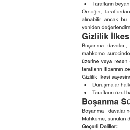
Tarafların beyan
Örneğin, taraflardan
alınabilir ancak bu 
yeniden değerlendirm
Gizlilik İlk
Boşanma davaları, t
mahkeme sürecinde t
üzerine veya resen gi
tarafların itibarının
Gizlilik ilkesi sayesin
Duruşmalar halka
Tarafların özel ha
Boşanma Sür
Boşanma davalarında
Mahkeme, sunulan del
Geçerli Deliller: