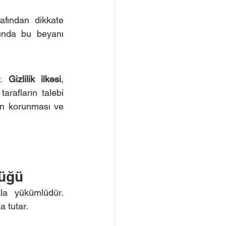
afından dikkate 
ğında bu beyanı 
. 
Gizlilik ilkesi
, 
rafların talebi 
rın korunması ve 
lüğü
la yükümlüdür. 
a tutar.