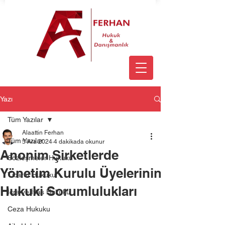
Yazı
Tüm Yazılar
Alaattin Ferhan
Tüm Yazılar
5 Ara 2024
4 dakikada okunur
Anonim Şirketlerde
Sözleşmeler Hukuku
Yönetim Kurulu Üyelerinin
Ticaret Hukuku
Hukuki Sorumlulukları
İcra ve İflas Hukuku
Ceza Hukuku