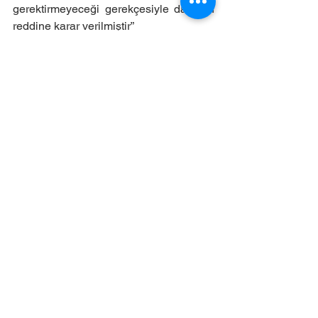
gerektirmeyeceği gerekçesiyle davanın 
reddine karar verilmiştir”
Türk Ticaret Kanunu'nda 
Yönetim Kurulunun 
Sorumluluğu ve 
Tazminat Davaları
Türk Ticaret Kanunu
’na göre, yönetim 
kurulu üyeleri, şirkete veya üçüncü 
kişilere verdikleri zararlardan dolayı 
sorumlu tutulabilirler. Bu zararın tazmini 
için tazminat davaları açılabilir. Yönetim 
kurulu üyeleri, kusurlu hareketleri 
sonucunda şirketin mali kayıplarına 
neden olmuşsa, kişisel sorumluluk 
doğar.
Sonuç