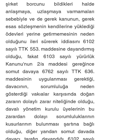
şirket borcunu bildikleri halde 
anlaşmaya, uzlaşmaya varmamaları 
sebebiyle ve de gerek kanunun, gerek 
esas sözleşmenin kendilerine yüklediği 
ödevleri yerine getirmemesinin neden 
olduğunu ileri sürerek iddiasını 6102 
sayılı TTK 553. maddesine dayandırmış 
olduğu, fakat 6103 sayılı yürürlük 
Kanunu'nun 2/a maddesi gereğince 
somut davaya 6762 sayılı TTK 636. 
maddesinin uygulanması gerektiği, 
davacının, sorumluluğa neden 
gösterdiği vakıalar karşısında doğan 
zararın dolaylı zarar niteliğinde olduğu, 
davalı yönetim kurulu üyelerinin bu 
zarardan dolayı sorumluluklarının 
kusurlarının bulunması şartına bağlı 
olduğu, diğer yandan somut davada 
davacı tarafın dayandığı 6102 sayılı 