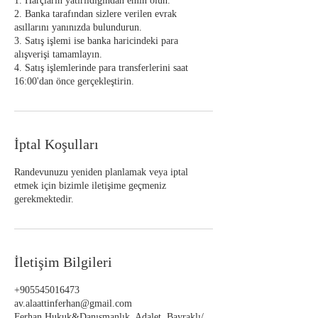
1. Harçların yatırıldığından emin olun.
2. Banka tarafından sizlere verilen evrak
asıllarını yanınızda bulundurun.
3. Satış işlemi ise banka haricindeki para
alışverişi tamamlayın.
4. Satış işlemlerinde para transferlerini saat
16:00'dan önce gerçekleştirin.
İptal Koşulları
Randevunuzu yeniden planlamak veya iptal
etmek için bizimle iletişime geçmeniz
gerekmektedir.
İletişim Bilgileri
+905545016473
av.alaattinferhan@gmail.com
Ferhan Hukuk&Danışmanlık, Adalet, Bayraklı/