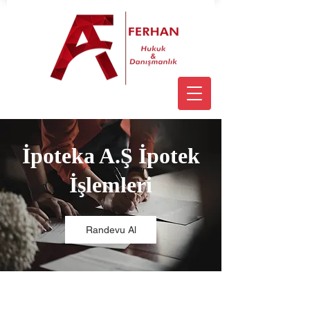
İpoteka A.Ş İpotek
İşlemleri
Randevu Al