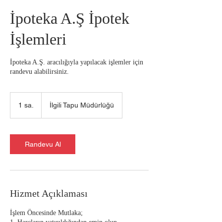
İpoteka A.Ş İpotek
İşlemleri
İpoteka A.Ş. aracılığıyla yapılacak işlemler için
randevu alabilirsiniz.
1 sa.
1
İlgili Tapu Müdürlüğü
s
a
Randevu Al
Hizmet Açıklaması
İşlem Öncesinde Mutlaka;