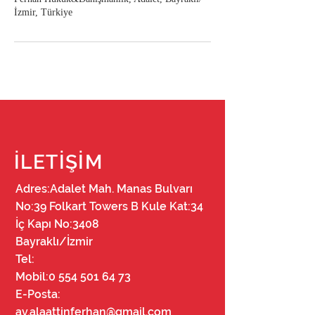
İzmir, Türkiye
İLETİŞİM
Adres:Adalet Mah. Manas Bulvarı
No:39 Folkart Towers B Kule Kat:34
İç Kapı No:3408
Bayraklı/İzmir
Tel:
Mobil:
0 554 501 64 73
E-Posta:
av.alaattinferhan@gmail.com